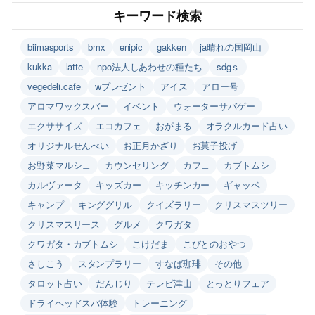
キーワード検索
biimasports
bmx
enipic
gakken
ja晴れの国岡山
kukka
latte
npo法人しあわせの種たち
sdgｓ
vegedeli.cafe
wプレゼント
アイス
アロー号
アロマワックスバー
イベント
ウォーターサバゲー
エクササイズ
エコカフェ
おがまる
オラクルカード占い
オリジナルせんべい
お正月かざり
お菓子投げ
お野菜マルシェ
カウンセリング
カフェ
カブトムシ
カルヴァータ
キッズカー
キッチンカー
ギャッベ
キャンプ
キンググリル
クイズラリー
クリスマスツリー
クリスマスリース
グルメ
クワガタ
クワガタ・カブトムシ
こけだま
こびとのおやつ
さしこう
スタンプラリー
すなば珈琲
その他
タロット占い
だんじり
テレビ津山
とっとりフェア
ドライヘッドスパ体験
トレーニング