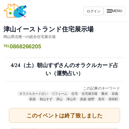
内
容
ログイン
MENU
を
ス
津山イーストランド住宅展示場
キ
岡山県北唯一の総合住宅展示場
ッ
0868266205
プ
TEL
4/24（土）朝山すずさんのオラクルカード占
い（運勢占い）
この記事のキーワード
オラクルカード占い
リフォーム
住宅
住宅展示場
勝央
奈義
新築
朝山すず
津山
津山市
真庭･鏡野
美作
美咲町
このイベントは終了致しました