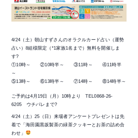
4/24（土）朝山すずさんのオラクルカード占い（運勢
占い）8組様限定（*1家族1名まで）無料を開催しま
す?
①10時～ ②10時半～ ③11時～ ④11時半
～
⑤13時～ ⑥13時半～ ⑦14時～ ⑧14時半～
ご予約は4月19日（月）10時より TEL0868-26-
6205 ウチパレまで?
4/24（土）25（日）来場者アンケートプレゼントは先
着で「海田園黒坂製茶の緑茶クッキーとお茶の詰め合
わせ」