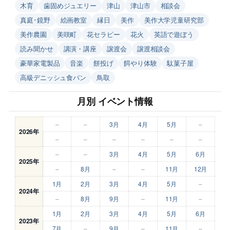
木育
歯固めジュエリー
津山
津山市
相談会
真庭･鏡野
絵画教室
縁日
美作
美作大学児童研究部
美作農園
美咲町
花セラピー
花火
英語で遊ぼう
読み聞かせ
講演・講座
譲渡会
譲渡相談会
豪華家電製品
音楽
餅投げ
餌やり体験
駄菓子屋
高級デニッシュ食パン
鳥取
月別 イベント情報
–
–
3月
4月
5月
–
2026年
–
–
–
–
–
–
–
–
3月
4月
5月
6月
2025年
–
8月
–
–
11月
12月
1月
2月
3月
4月
5月
–
2024年
–
8月
9月
–
11月
–
1月
2月
3月
4月
5月
6月
2023年
7月
–
9月
–
11月
–