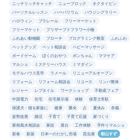
ニッチリッチキャッチ
ニューブロック
ネクタイピン
パーソナルレッスン
ハーバリウム
ハウジングラリー
ハロウィン
プラレール
フリーマーケット
フリーマケット
プリザーブドフラワー小物
ふれあい動物園
ブローチ
プログラミング教室
ふわふわ
ペットグッズ
ペット相談会
ベビーマッサージ
ボードゲーム
ぼくのおやつ
ポンちゃん
ママケア
マルシェ
ミステリーハウス
ミマダイン
モデルハウス見学
ラメール
リニューアルオープン
リフォーム
リフォーム相談会
リユース
リンパ整体
レジャー
レプタイル
ワークショップ
不動産フェア
中国電力
住宅
住宅展示場
体験
保育士常駐
保護犬・猫を家族に
健康
勝央
占
夏休み
奈義
姿勢改善
婚活
子育て
子育て応援
家づくり
家相風水相談会
家紋
屋台
工作体験
手作りマルシェ
新春
新築
日本一のだがし売場
昆虫展
朝山すず