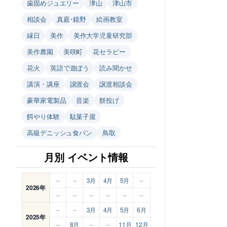
歯固めジュエリー
津山
津山市
相談会
真庭･鏡野
絵画教室
縁日
美作
美作大学児童研究部
美作農園
美咲町
花セラピー
花火
英語で遊ぼう
読み聞かせ
講演・講座
譲渡会
譲渡相談会
豪華家電製品
音楽
餅投げ
餌やり体験
駄菓子屋
高級デニッシュ食パン
鳥取
月別 イベント情報
–
–
3月
4月
5月
–
2026年
–
–
–
–
–
–
–
–
3月
4月
5月
6月
2025年
–
8月
–
–
11月
12月