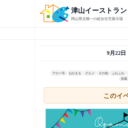
内
津山イーストラン
容
岡山県北唯一の総合住宅展示場
を
ス
キ
ッ
9月22
プ
アロー号
おがまる
グルメ
その他
ふわふわ
奈義
このイ