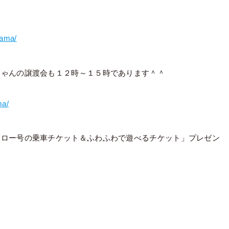
yama/
ちゃんの譲渡会も１２時～１５時であります＾＾
ma/
アロー号の乗車チケット＆ふわふわで遊べるチケット」プレゼン