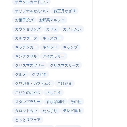
オラクルカード占い
オリジナルせんべい
お正月かざり
お菓子投げ
お野菜マルシェ
カウンセリング
カフェ
カブトムシ
カルヴァータ
キッズカー
キッチンカー
ギャッベ
キャンプ
キンググリル
クイズラリー
クリスマスツリー
クリスマスリース
グルメ
クワガタ
クワガタ・カブトムシ
こけだま
こびとのおやつ
さしこう
スタンプラリー
すなば珈琲
その他
タロット占い
だんじり
テレビ津山
とっとりフェア