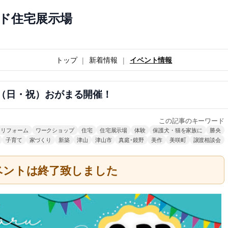
ド住宅展示場
トップ
新着情報
イベント情報
日（日・祝）おがまる開催！
この記事のキーワード
リフォーム
ワークショップ
住宅
住宅展示場
体験
保護犬・猫を家族に
勝央
子育て
家づくり
新築
津山
津山市
真庭･鏡野
美作
美咲町
譲渡相談会
ベントは終了致しました