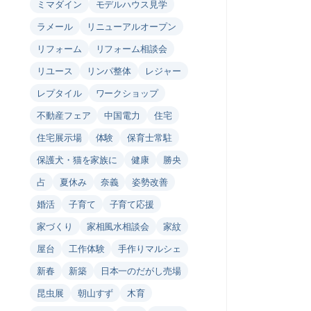
ミマダイン
モデルハウス見学
ラメール
リニューアルオープン
リフォーム
リフォーム相談会
リユース
リンパ整体
レジャー
レプタイル
ワークショップ
不動産フェア
中国電力
住宅
住宅展示場
体験
保育士常駐
保護犬・猫を家族に
健康
勝央
占
夏休み
奈義
姿勢改善
婚活
子育て
子育て応援
家づくり
家相風水相談会
家紋
屋台
工作体験
手作りマルシェ
新春
新築
日本一のだがし売場
昆虫展
朝山すず
木育