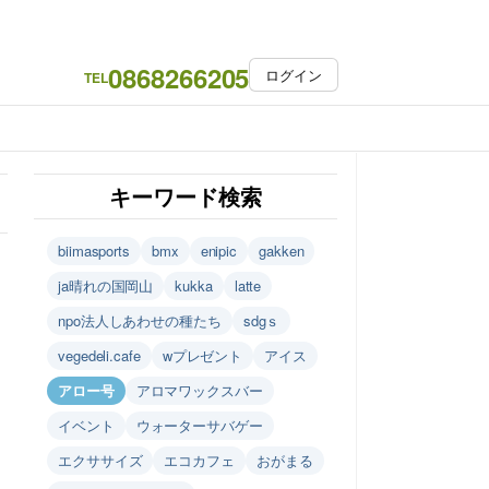
0868266205
ログイン
TEL
キーワード検索
biimasports
bmx
enipic
gakken
ja晴れの国岡山
kukka
latte
npo法人しあわせの種たち
sdgｓ
vegedeli.cafe
wプレゼント
アイス
アロー号
アロマワックスバー
イベント
ウォーターサバゲー
エクササイズ
エコカフェ
おがまる