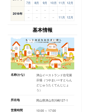
7月
8月
9月
10月
11月
12月
–
–
–
–
–
–
2016年
–
–
–
–
11月
12月
基本情報
名称(かな)
津山イーストランド住宅展
示場（つやまいーすとらん
どじゅうたくてんじじょ
う）
所在地
岡山県津山市川崎127-1
営業時間
10:00 ～ 17:00