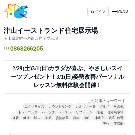
内
容
ログイン
MENU
を
ス
津山イーストランド住宅展示場
キ
岡山県北唯一の総合住宅展示場
ッ
0868266205
プ
TEL
2/29(土)3/1(日)カラダが喜ぶ、やさしいスイ
ーツプレゼント！3/1(日)姿勢改善パーソナル
レッスン無料体験会開催！
この記事のキーワード
エクササイズ
カウンセリング
カルヴァータ
グルメ
その他
トレーニング
パーソナルレッスン
リフォーム
住宅
住宅展示場
体験
健康
勝央
奈義
姿勢改善
新築
津山
津山市
真庭･鏡野
美作
美咲町