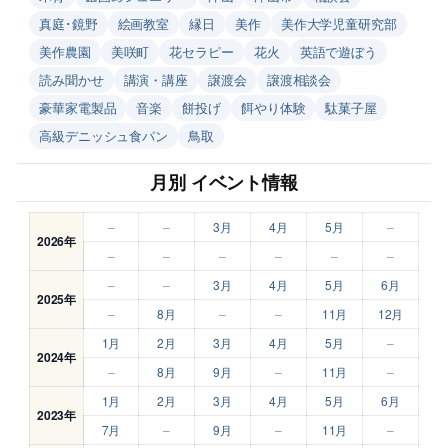
真庭･鏡野
絵画教室
縁日
美作
美作大学児童研究部
美作農園
美咲町
花セラピー
花火
英語で遊ぼう
読み聞かせ
講演・講座
譲渡会
譲渡相談会
豪華家電製品
音楽
餅投げ
餌やり体験
駄菓子屋
高級デニッシュ食パン
鳥取
月別 イベント情報
–
–
3月
4月
5月
–
2026年
–
–
–
–
–
–
–
–
3月
4月
5月
6月
2025年
–
8月
–
–
11月
12月
1月
2月
3月
4月
5月
–
2024年
–
8月
9月
–
11月
–
1月
2月
3月
4月
5月
6月
2023年
7月
–
9月
–
11月
–