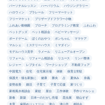
パーソナルレッスン
ハーバリウム
ハウジングラリー
ハロウィン
プラレール
フリーマーケット
フリーマケット
プリザーブドフラワー小物
ふれあい動物園
ブローチ
プログラミング教室
ふわふわ
ペットグッズ
ペット相談会
ベビーマッサージ
ボードゲーム
ぼくのおやつ
ポンちゃん
ママケア
マルシェ
ミステリーハウス
ミマダイン
モデルハウス見学
ラメール
リニューアルオープン
リフォーム
リフォーム相談会
リユース
リンパ整体
レジャー
レプタイル
ワークショップ
不動産フェア
中国電力
住宅
住宅展示場
体験
保育士常駐
保護犬・猫を家族に
健康
勝央
占
夏休み
奈義
姿勢改善
婚活
子育て
子育て応援
家づくり
家相風水相談会
家紋
屋台
工作体験
手作りマルシェ
新春
新築
日本一のだがし売場
昆虫展
朝山すず
木育
歯固めジュエリー
津山
津山市
相談会