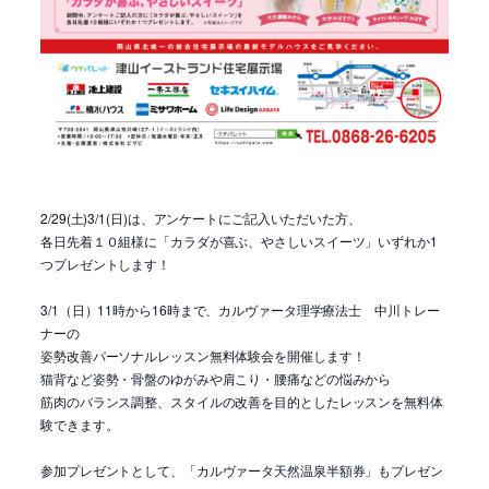
2/29(土)3/1(日)は、アンケートにご記入いただいた方、
各日先着１０組様に「カラダが喜ぶ、やさしいスイーツ」いずれか1
つプレゼントします！
3/1（日）11時から16時まで、カルヴァータ理学療法士 中川トレー
ナーの
姿勢改善パーソナルレッスン無料体験会を開催します！
猫背など姿勢・骨盤のゆがみや肩こり・腰痛などの悩みから
筋肉のバランス調整、スタイルの改善を目的としたレッスンを無料体
験できます。
参加プレゼントとして、「カルヴァータ天然温泉半額券」もプレゼン