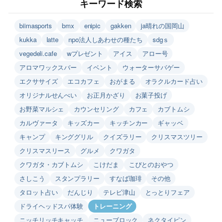
キーワード検索
biimasports
bmx
enipic
gakken
ja晴れの国岡山
kukka
latte
npo法人しあわせの種たち
sdgｓ
vegedeli.cafe
wプレゼント
アイス
アロー号
アロマワックスバー
イベント
ウォーターサバゲー
エクササイズ
エコカフェ
おがまる
オラクルカード占い
オリジナルせんべい
お正月かざり
お菓子投げ
お野菜マルシェ
カウンセリング
カフェ
カブトムシ
カルヴァータ
キッズカー
キッチンカー
ギャッベ
キャンプ
キンググリル
クイズラリー
クリスマスツリー
クリスマスリース
グルメ
クワガタ
クワガタ・カブトムシ
こけだま
こびとのおやつ
さしこう
スタンプラリー
すなば珈琲
その他
タロット占い
だんじり
テレビ津山
とっとりフェア
ドライヘッドスパ体験
トレーニング
ニッチリッチキャッチ
ニューブロック
ネクタイピン