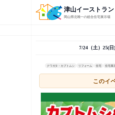
内
津山イーストラン
容
岡山県北唯一の総合住宅展示場
を
ス
キ
ッ
7/24（土）2
プ
クワガタ・カブトムシ
リフォーム
住宅
住宅展
このイ