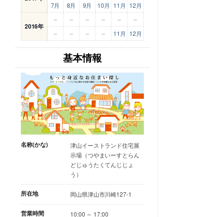
7月
8月
9月
10月
11月
12月
–
–
–
–
–
–
2016年
–
–
–
–
11月
12月
基本情報
名称(かな)
津山イーストランド住宅展
示場（つやまいーすとらん
どじゅうたくてんじじょ
う）
所在地
岡山県津山市川崎127-1
営業時間
10:00 ～ 17:00