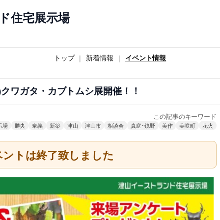
ド住宅展示場
トップ
新着情報
イベント情報
5(日)クワガタ・カブトムシ展開催！！
この記事のキーワード
示場
勝央
奈義
新築
津山
津山市
相談会
真庭･鏡野
美作
美咲町
花火
ベントは終了致しました