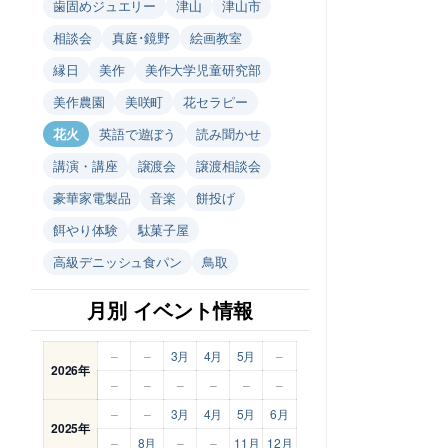
歯固めジュエリー
津山
津山市
相談会
真庭･鏡野
絵画教室
縁日
美作
美作大学児童研究部
美作農園
美咲町
花セラピー
花火
英語で遊ぼう
読み聞かせ
講演・講座
譲渡会
譲渡相談会
豪華家電製品
音楽
餅投げ
餌やり体験
駄菓子屋
高級デニッシュ食パン
鳥取
月別 イベント情報
–
–
3月
4月
5月
–
2026年
–
–
–
–
–
–
–
–
3月
4月
5月
6月
2025年
–
8月
–
–
11月
12月