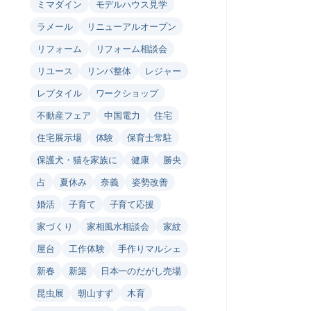
ミマダイン
モデルハウス見学
ラメール
リニューアルオープン
リフォーム
リフォーム相談会
リユース
リンパ整体
レジャー
レプタイル
ワークショップ
不動産フェア
中国電力
住宅
住宅展示場
体験
保育士常駐
保護犬・猫を家族に
健康
勝央
占
夏休み
奈義
姿勢改善
婚活
子育て
子育て応援
家づくり
家相風水相談会
家紋
屋台
工作体験
手作りマルシェ
新春
新築
日本一のだがし売場
昆虫展
朝山すず
木育