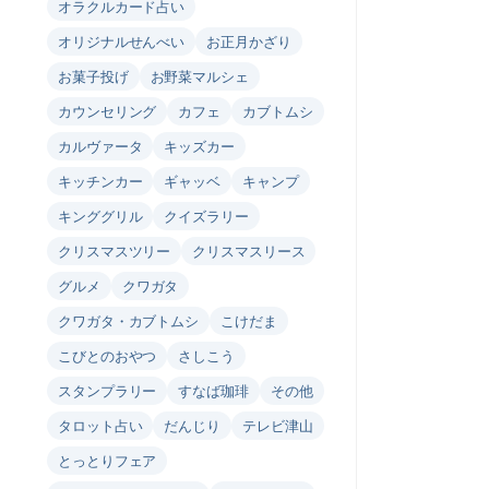
オラクルカード占い
オリジナルせんべい
お正月かざり
お菓子投げ
お野菜マルシェ
カウンセリング
カフェ
カブトムシ
カルヴァータ
キッズカー
キッチンカー
ギャッベ
キャンプ
キンググリル
クイズラリー
クリスマスツリー
クリスマスリース
グルメ
クワガタ
クワガタ・カブトムシ
こけだま
こびとのおやつ
さしこう
スタンプラリー
すなば珈琲
その他
タロット占い
だんじり
テレビ津山
とっとりフェア