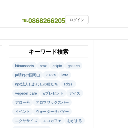
0868266205
ログイン
TEL
キーワード検索
biimasports
bmx
enipic
gakken
ja晴れの国岡山
kukka
latte
npo法人しあわせの種たち
sdgｓ
vegedeli.cafe
wプレゼント
アイス
アロー号
アロマワックスバー
イベント
ウォーターサバゲー
エクササイズ
エコカフェ
おがまる