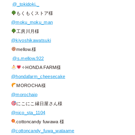
@_tokidoki._
もくもくストア様
@moku_moku_man
工房川月様
@kiyoshikawatsuki
mellow.様
@s.mellow.922
✧HONDA FARM様
@hondafarm_cheesecake
MOROCHA様
@morochajp
にこにこ縁日屋さん様
@nico_sta_1104
cottoncandy fuwawa 様
@cottoncandy_fuwa_wataame