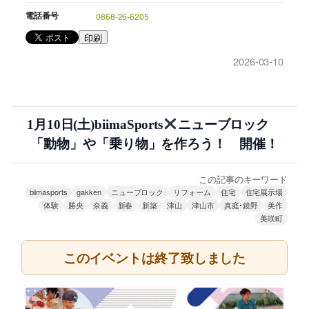
電話番号
0868-26-6205
印刷
2026-03-10
1月10日(土)biimaSports
ニューブロック
「動物」や「乗り物」を作ろう！ 開催！
この記事のキーワード
biimasports
gakken
ニューブロック
リフォーム
住宅
住宅展示場
体験
勝央
奈義
新春
新築
津山
津山市
真庭･鏡野
美作
美咲町
このイベントは終了致しました