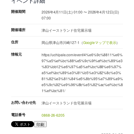
イベント詳細
開催期間
2026年4月11日(土) 01:00 〜 2026年4月12日(日)
07:00
開催場所
津山イーストランド住宅展示場
住所
岡山県津山市川崎127-1（
Googleマップで表示
）
情報元
https://uchipale.com/event/4%e6%9c%8811%e6%
97%a5%ef%bc%88%e5%9c%9f%ef%bc%89%e3
%83%bb12%e6%97%a5%ef%bc%88%e6%97%
a5%ef%bc%89%e3%81%b5%e3%82%8c%e3%
81%82%e3%81%84%e5%8b%95%e7%89%a9%
e5%9c%92%e9%96%8b%e5%82%ac%ef%bc%8
1%ef%bc%81/
お問い合わせ先
津山イーストランド住宅展示場
電話番号
0868-26-6205
印刷