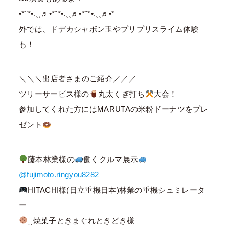
•*¨*•.¸¸♬︎•*¨*•.¸¸♬︎•*¨*•.¸¸♬︎•*
外では、ドデカシャボン玉やプリプリスライム体験
も！
⁡＼＼＼出店者さまのご紹介／／／
ツリーサービス様の
丸太くぎ打ち
大会！
参加してくれた方にはMARUTAの米粉ドーナツをプレ
ゼント
藤本林業様の
働くクルマ展示
@fujimoto.ringyou8282
HITACHI様(日立重機日本)林業の重機シュミレータ
ー
⸒⸒焼菓子ときまぐれときどき様