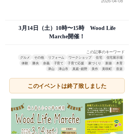
2026-04-08
3月14日（土）10時〜15時 Wood Life
Marche開催！
この記事のキーワード
グルメ
その他
リフォーム
ワークショップ
住宅
住宅展示場
体験
勝央
奈義
子育て
子育て応援
家づくり
新築
木育
津山
津山市
真庭･鏡野
美作
美咲町
音楽
このイベントは終了致しました