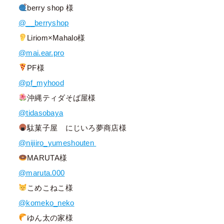
berry shop 様
@__berryshop
Liriom×Mahalo様
@mai.ear.pro
PF様
@pf_myhood
沖縄ティダそば屋様
@tidasobaya
駄菓子屋 にじいろ夢商店様
@nijiiro_yumeshouten
MARUTA様
@maruta.000
こめこねこ様
@komeko_neko
ゆん太の家様