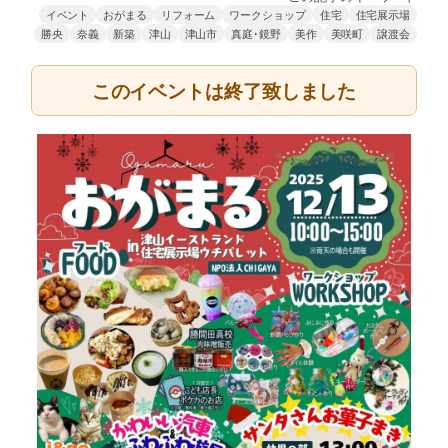
イベント
おがまる
リフォーム
ワークショップ
住宅
住宅展示場
勝央
奈義
新築
津山
津山市
真庭･鏡野
美作
美咲町
譲渡会
このイベントは終了致しました