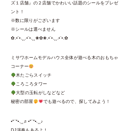
ズ１店舗』の２店舗でかわいい話題のシールをプレゼ
ント！
※数に限りがございます
※シールは選べません
✿.•¨•.¸¸.•¨•.¸¸❀✿❀.•¨•.¸¸.•¨•.✿
⁡ミサワホームモデルハウス全体が遊べる木のおもちゃ
コーナー
木たごらスイッチ
ころころタワー
大型の玉転がしなどなど
秘密の部屋
でも遊べるので、探してみよう！
•*¨*•.¸¸♬•*¨*•.¸¸♪
DJ演奏もあるよ！