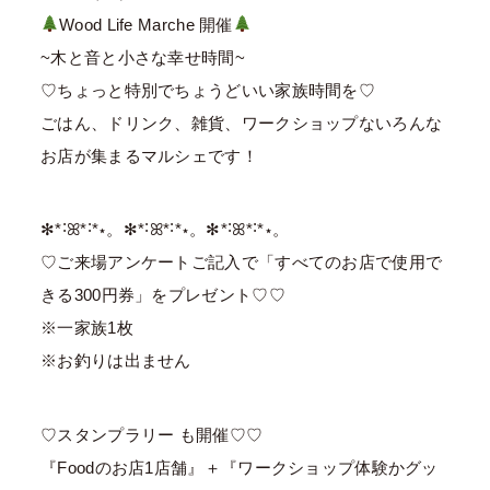
Wood Life Marche 開催
~木と音と小さな幸せ時間~
♡ちょっと特別でちょうどいい家族時間を♡
ごはん、ドリンク、雑貨、ワークショップないろんな
お店が集まるマルシェです！
✻*˸ꕤ*˸*⋆。✻*˸ꕤ*˸*⋆。✻*˸ꕤ*˸*⋆。
♡ご来場アンケートご記入で「すべてのお店で使用で
きる300円券」をプレゼント♡♡
※一家族1枚
※お釣りは出ません
♡スタンプラリー も開催♡♡
『Foodのお店1店舗』＋『ワークショップ体験かグッ