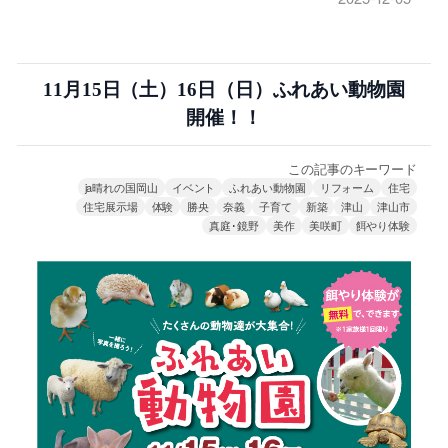
11月15日（土）16日（日）ふれあい動物園
開催！！
この記事のキーワード
ja晴れの国岡山
イベント
ふれあい動物園
リフォーム
住宅
住宅展示場
体験
勝央
奈義
子育て
新築
津山
津山市
真庭･鏡野
美作
美咲町
餌やり体験