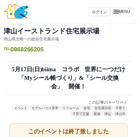
内
容
ログイン
MENU
を
ス
津山イーストランド住宅展示場
キ
岡山県北唯一の総合住宅展示場
ッ
0868266205
プ
TEL
5月17日(日)biima コラボ 世界に一つだけ
「Myシール帳づくり」&「シール交換
会」 開催！
この記事のキーワード
イベント
モデルハウス見学
リフォーム
住宅
住宅展示場
子育て
子育て応援
新築
津山
津山市
このイベントは終了致しました