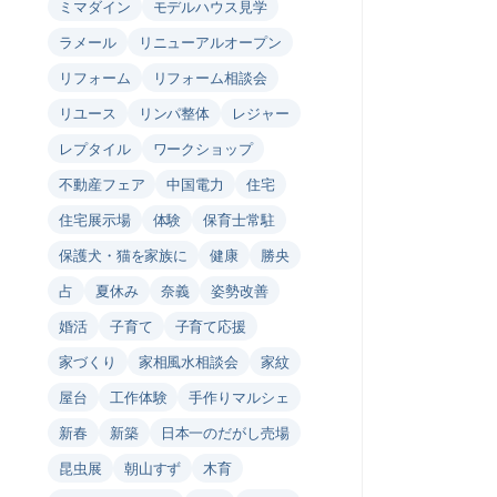
ミマダイン
モデルハウス見学
ラメール
リニューアルオープン
リフォーム
リフォーム相談会
リユース
リンパ整体
レジャー
レプタイル
ワークショップ
不動産フェア
中国電力
住宅
住宅展示場
体験
保育士常駐
保護犬・猫を家族に
健康
勝央
占
夏休み
奈義
姿勢改善
婚活
子育て
子育て応援
家づくり
家相風水相談会
家紋
屋台
工作体験
手作りマルシェ
新春
新築
日本一のだがし売場
昆虫展
朝山すず
木育