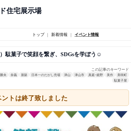
ド住宅展示場
トップ
新着情報
イベント情報
日）駄菓子で笑顔を繋ぎ、SDGsを学ぼう☺
この記事のキーワード
勝央
奈義
新築
日本一のだがし売場
津山
津山市
真庭･鏡野
美作
美咲町
駄菓子屋
ベントは終了致しました