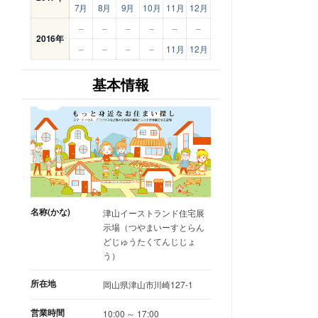
7月
8月
9月
10月
11月
12月
–
–
–
–
–
–
2016年
–
–
–
–
11月
12月
基本情報
名称(かな)
津山イーストランド住宅展
示場（つやまいーすとらん
どじゅうたくてんじじょ
う）
所在地
岡山県津山市川崎127-1
営業時間
10:00 ～ 17:00