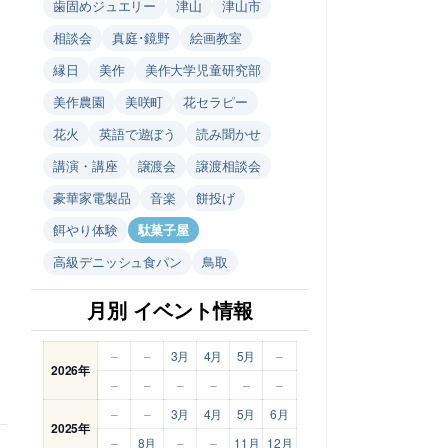
歯固めジュエリー
津山
津山市
相談会
真庭･鏡野
絵画教室
縁日
美作
美作大学児童研究部
美作農園
美咲町
花セラピー
花火
英語で遊ぼう
読み聞かせ
講演・講座
譲渡会
譲渡相談会
豪華家電製品
音楽
餅投げ
餌やり体験
駄菓子屋
高級デニッシュ食パン
鳥取
月別 イベント情報
–
–
3月
4月
5月
–
2026年
–
–
–
–
–
–
–
–
3月
4月
5月
6月
2025年
–
8月
–
–
11月
12月