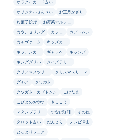
オラクルカード占い
オリジナルせんべい
お正月かざり
お菓子投げ
お野菜マルシェ
カウンセリング
カフェ
カブトムシ
カルヴァータ
キッズカー
キッチンカー
ギャッベ
キャンプ
キンググリル
クイズラリー
クリスマスツリー
クリスマスリース
グルメ
クワガタ
クワガタ・カブトムシ
こけだま
こびとのおやつ
さしこう
スタンプラリー
すなば珈琲
その他
タロット占い
だんじり
テレビ津山
とっとりフェア