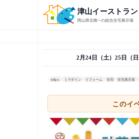
内
津山イーストラン
容
岡山県北唯一の総合住宅展示場
を
ス
キ
ッ
2月24日（土）25日（
プ
sdgｓ
ミマダイン
リフォーム
住宅
住宅展示場
このイ