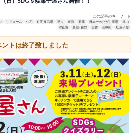
2日（日）SDGｓ駄菓子屋さん開催！！
この記事のキーワード
ン
リフォーム
住宅
住宅展示場
勝央
奈義
新築
日本一のだがし売場
津山
津山市
真庭･鏡野
美作
美咲町
駄菓子屋
ベントは終了致しました