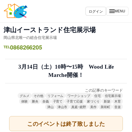
内
容
ログイン
MENU
を
ス
津山イーストランド住宅展示場
キ
岡山県北唯一の総合住宅展示場
ッ
0868266205
プ
TEL
3月14日（土）10時〜15時 Wood Life
Marche開催！
この記事のキーワード
グルメ
その他
リフォーム
ワークショップ
住宅
住宅展示場
体験
勝央
奈義
子育て
子育て応援
家づくり
新築
木育
津山
津山市
真庭･鏡野
美作
美咲町
音楽
このイベントは終了致しました