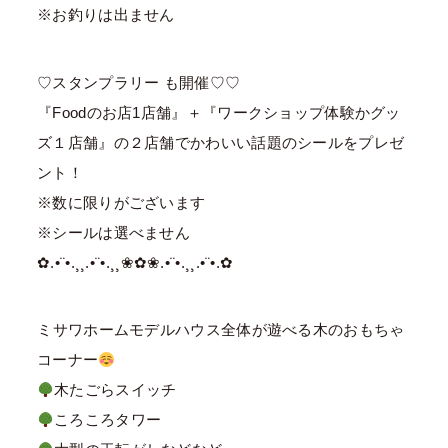
※お釣りは出ません
♡スタンプラリー も開催♡♡
『Foodのお店1店舗』＋『ワークショップ体験かグッ
ズ１店舗』の２店舗でかわいい話題のシールをプレゼ
ント！
※数に限りがございます
※シールは選べません
✿.•¨•.¸¸.•¨•.¸¸❀✿❀.•¨•.¸¸.•¨•.✿
⁡ミサワホームモデルハウス全体が遊べる木のおもちゃ
コーナー
木たごらスイッチ
ころころタワー