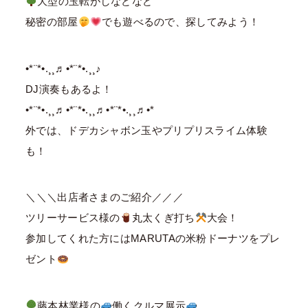
大型の玉転がしなどなど
秘密の部屋
でも遊べるので、探してみよう！
•*¨*•.¸¸♬•*¨*•.¸¸♪
DJ演奏もあるよ！
•*¨*•.¸¸♬︎•*¨*•.¸¸♬︎•*¨*•.¸¸♬︎•*
外では、ドデカシャボン玉やプリプリスライム体験
も！
⁡＼＼＼出店者さまのご紹介／／／
ツリーサービス様の
丸太くぎ打ち
大会！
参加してくれた方にはMARUTAの米粉ドーナツをプレ
ゼント
藤本林業様の
働くクルマ展示