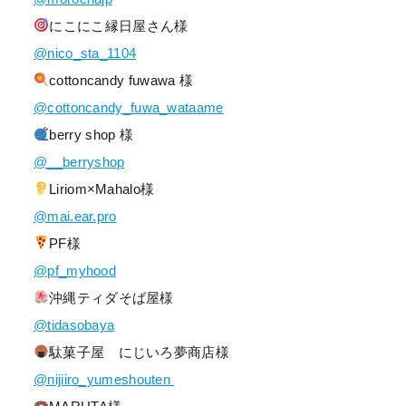
にこにこ縁日屋さん様
@nico_sta_1104
cottoncandy fuwawa 様
@cottoncandy_fuwa_wataame
berry shop 様
@__berryshop
Liriom×Mahalo様
@mai.ear.pro
PF様
@pf_myhood
沖縄ティダそば屋様
@tidasobaya
駄菓子屋 にじいろ夢商店様
@nijiiro_yumeshouten