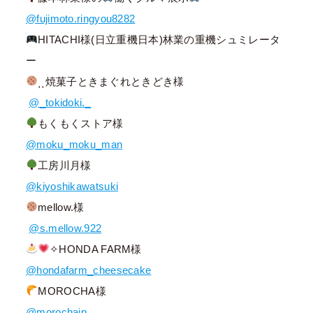
@fujimoto.ringyou8282
HITACHI様(日立重機日本)林業の重機シュミレータ
ー
⸒⸒焼菓子ときまぐれときどき様
@_tokidoki._
もくもくストア様
@moku_moku_man
工房川月様
@kiyoshikawatsuki
mellow.様
@s.mellow.922
✧HONDA FARM様
@hondafarm_cheesecake
MOROCHA様
@morochajp