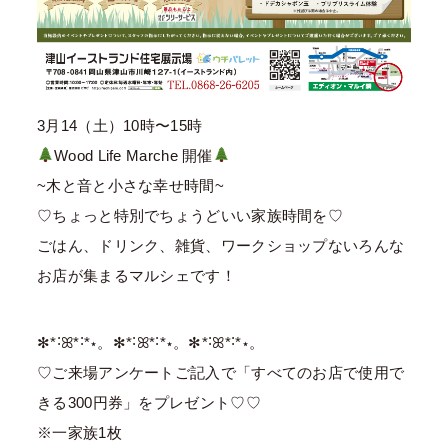
3月14（土）10時〜15時
Wood Life Marche 開催
~木と音と小さな幸せ時間~
♡ちょっと特別でちょうどいい家族時間を♡
ごはん、ドリンク、雑貨、ワークショップないろんな
お店が集まるマルシェです！
✻*˸ꕤ*˸*⋆。✻*˸ꕤ*˸*⋆。✻*˸ꕤ*˸*⋆。
♡ご来場アンケートご記入で「すべてのお店で使用で
きる300円券」をプレゼント♡♡
※一家族1枚