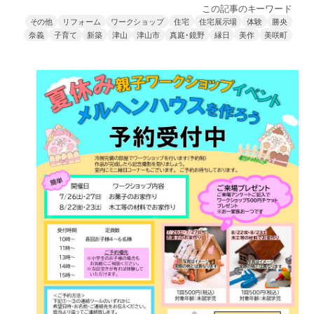
この記事のキーワード
その他
リフォーム
ワークショップ
住宅
住宅展示場
体験
勝央
奈義
子育て
新築
津山
津山市
真庭･鏡野
縁日
美作
美咲町