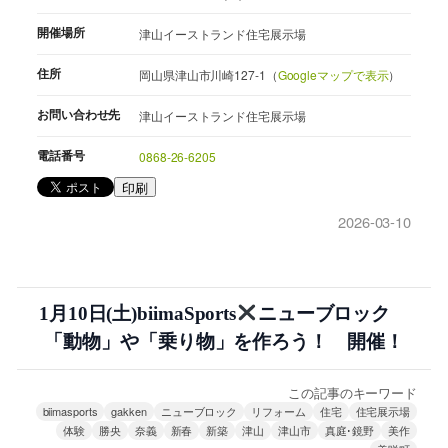
開催場所
津山イーストランド住宅展示場
住所
岡山県津山市川崎127-1（
Googleマップで表示
）
お問い合わせ先
津山イーストランド住宅展示場
電話番号
0868-26-6205
印刷
2026-03-10
1月10日(土)biimaSports
ニューブロック
「動物」や「乗り物」を作ろう！ 開催！
この記事のキーワード
biimasports
gakken
ニューブロック
リフォーム
住宅
住宅展示場
体験
勝央
奈義
新春
新築
津山
津山市
真庭･鏡野
美作