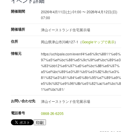
イベント詳細
開催期間
2026年4月11日(土) 01:00 〜 2026年4月12日(日)
07:00
開催場所
津山イーストランド住宅展示場
住所
岡山県津山市川崎127-1（
Googleマップで表示
）
情報元
https://uchipale.com/event/4%e6%9c%8811%e6%
97%a5%ef%bc%88%e5%9c%9f%ef%bc%89%e3
%83%bb12%e6%97%a5%ef%bc%88%e6%97%
a5%ef%bc%89%e3%81%b5%e3%82%8c%e3%
81%82%e3%81%84%e5%8b%95%e7%89%a9%
e5%9c%92%e9%96%8b%e5%82%ac%ef%bc%8
1%ef%bc%81/
お問い合わせ先
津山イーストランド住宅展示場
電話番号
0868-26-6205
印刷