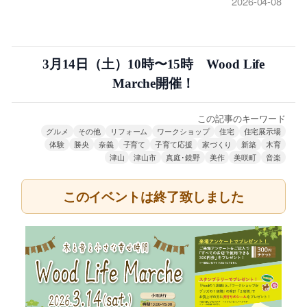
2026-04-08
3月14日（土）10時〜15時 Wood Life
Marche開催！
この記事のキーワード
グルメ
その他
リフォーム
ワークショップ
住宅
住宅展示場
体験
勝央
奈義
子育て
子育て応援
家づくり
新築
木育
津山
津山市
真庭･鏡野
美作
美咲町
音楽
このイベントは終了致しました