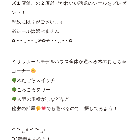
ズ１店舗』の２店舗でかわいい話題のシールをプレゼ
ント！
※数に限りがございます
※シールは選べません
✿.•¨•.¸¸.•¨•.¸¸❀✿❀.•¨•.¸¸.•¨•.✿
⁡ミサワホームモデルハウス全体が遊べる木のおもちゃ
コーナー
木たごらスイッチ
ころころタワー
大型の玉転がしなどなど
秘密の部屋
でも遊べるので、探してみよう！
•*¨*•.¸¸♬•*¨*•.¸¸♪
DJ演奏もあるよ！