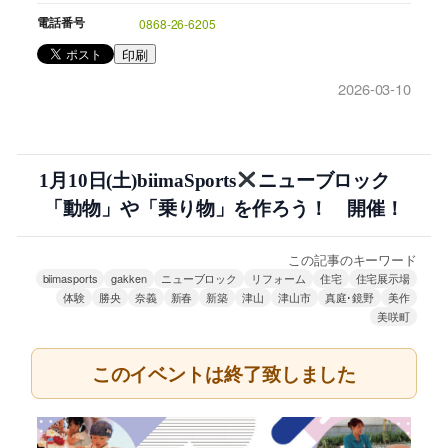
電話番号
0868-26-6205
印刷
2026-03-10
1月10日(土)biimaSports
ニューブロック
「動物」や「乗り物」を作ろう！ 開催！
この記事のキーワード
biimasports
gakken
ニューブロック
リフォーム
住宅
住宅展示場
体験
勝央
奈義
新春
新築
津山
津山市
真庭･鏡野
美作
美咲町
このイベントは終了致しました