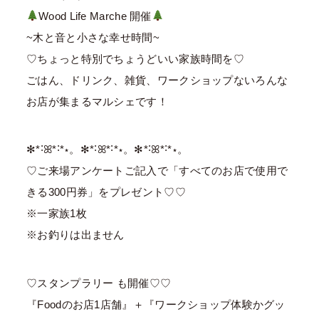
Wood Life Marche 開催
~木と音と小さな幸せ時間~
♡ちょっと特別でちょうどいい家族時間を♡
ごはん、ドリンク、雑貨、ワークショップないろんな
お店が集まるマルシェです！
✻*˸ꕤ*˸*⋆。✻*˸ꕤ*˸*⋆。✻*˸ꕤ*˸*⋆。
♡ご来場アンケートご記入で「すべてのお店で使用で
きる300円券」をプレゼント♡♡
※一家族1枚
※お釣りは出ません
♡スタンプラリー も開催♡♡
『Foodのお店1店舗』＋『ワークショップ体験かグッ