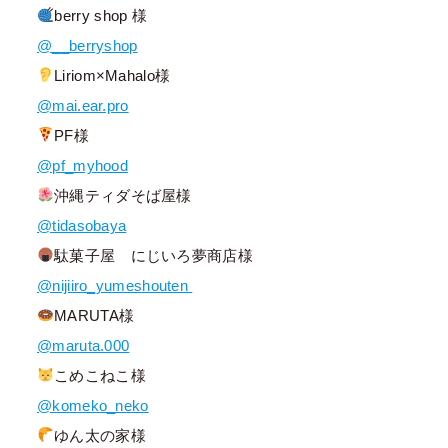
berry shop 様
@__berryshop
Liriom×Mahalo様
@mai.ear.pro
PF様
@pf_myhood
沖縄ティダそば屋様
@tidasobaya
駄菓子屋 にじいろ夢商店様
@nijiiro_yumeshouten
MARUTA様
@maruta.000
こめこねこ様
@komeko_neko
ゆん太の家様