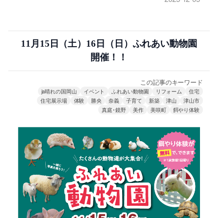
11月15日（土）16日（日）ふれあい動物園
開催！！
この記事のキーワード
ja晴れの国岡山
イベント
ふれあい動物園
リフォーム
住宅
住宅展示場
体験
勝央
奈義
子育て
新築
津山
津山市
真庭･鏡野
美作
美咲町
餌やり体験