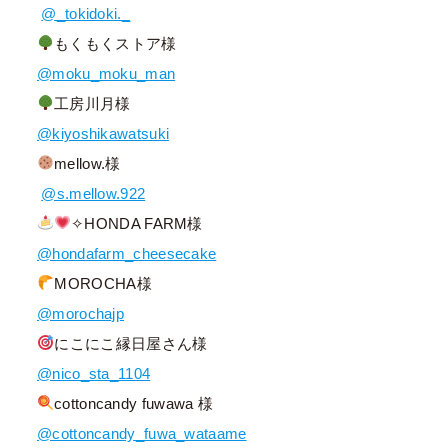
@_tokidoki._
もくもくストア様
@moku_moku_man
工房川月様
@kiyoshikawatsuki
mellow.様
@s.mellow.922
✧HONDA FARM様
@hondafarm_cheesecake
MOROCHA様
@morochajp
にこにこ縁日屋さん様
@nico_sta_1104
cottoncandy fuwawa 様
@cottoncandy_fuwa_wataame