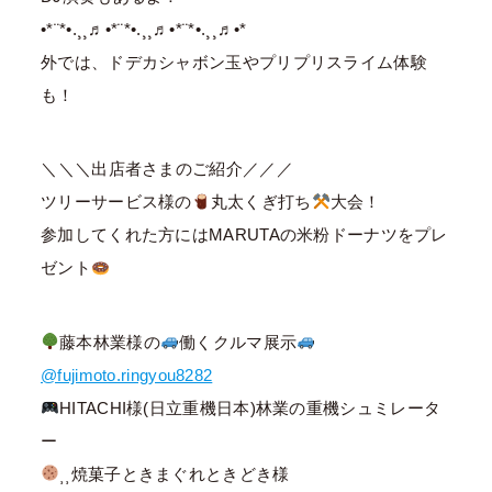
•*¨*•.¸¸♬︎•*¨*•.¸¸♬︎•*¨*•.¸¸♬︎•*
外では、ドデカシャボン玉やプリプリスライム体験
も！
⁡＼＼＼出店者さまのご紹介／／／
ツリーサービス様の
丸太くぎ打ち
大会！
参加してくれた方にはMARUTAの米粉ドーナツをプレ
ゼント
藤本林業様の
働くクルマ展示
@fujimoto.ringyou8282
HITACHI様(日立重機日本)林業の重機シュミレータ
ー
⸒⸒焼菓子ときまぐれときどき様