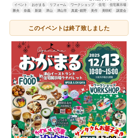
イベント
おがまる
リフォーム
ワークショップ
住宅
住宅展示場
勝央
奈義
新築
津山
津山市
真庭･鏡野
美作
美咲町
譲渡会
このイベントは終了致しました