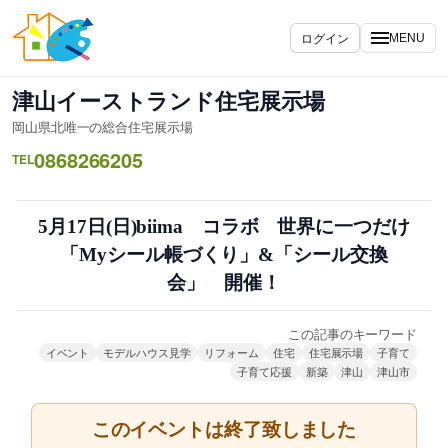
内
容
ログイン
MENU
を
ス
津山イーストランド住宅展示場
キ
岡山県北唯一の総合住宅展示場
ッ
0868266205
プ
TEL
5月17日(日)biima コラボ 世界に一つだけ
「Myシール帳づくり」&「シール交換
会」 開催！
この記事のキーワード
イベント
モデルハウス見学
リフォーム
住宅
住宅展示場
子育て
子育て応援
新築
津山
津山市
このイベントは終了致しました