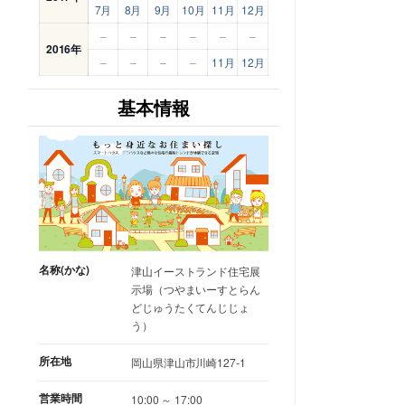
7月
8月
9月
10月
11月
12月
–
–
–
–
–
–
2016年
–
–
–
–
11月
12月
基本情報
名称(かな)
津山イーストランド住宅展
示場（つやまいーすとらん
どじゅうたくてんじじょ
う）
所在地
岡山県津山市川崎127-1
営業時間
10:00 ～ 17:00