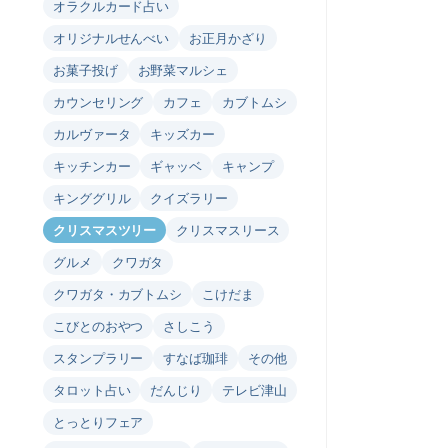
オラクルカード占い
オリジナルせんべい
お正月かざり
お菓子投げ
お野菜マルシェ
カウンセリング
カフェ
カブトムシ
カルヴァータ
キッズカー
キッチンカー
ギャッベ
キャンプ
キンググリル
クイズラリー
クリスマスツリー
クリスマスリース
グルメ
クワガタ
クワガタ・カブトムシ
こけだま
こびとのおやつ
さしこう
スタンプラリー
すなば珈琲
その他
タロット占い
だんじり
テレビ津山
とっとりフェア