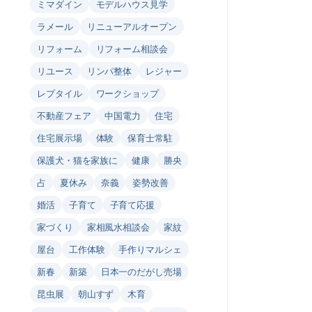
ミマダイン
モデルハウス見学
ラメール
リニューアルオープン
リフォーム
リフォーム相談会
リユース
リンパ整体
レジャー
レプタイル
ワークショップ
不動産フェア
中国電力
住宅
住宅展示場
体験
保育士常駐
保護犬・猫を家族に
健康
勝央
占
夏休み
奈義
姿勢改善
婚活
子育て
子育て応援
家づくり
家相風水相談会
家紋
屋台
工作体験
手作りマルシェ
新春
新築
日本一のだがし売場
昆虫展
朝山すず
木育