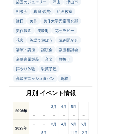
歯固めジュエリー
津山
津山市
相談会
真庭･鏡野
絵画教室
縁日
美作
美作大学児童研究部
美作農園
美咲町
花セラピー
花火
英語で遊ぼう
読み聞かせ
講演・講座
譲渡会
譲渡相談会
豪華家電製品
音楽
餅投げ
餌やり体験
駄菓子屋
高級デニッシュ食パン
鳥取
月別 イベント情報
–
–
3月
4月
5月
–
2026年
–
–
–
–
–
–
–
–
3月
4月
5月
6月
2025年
–
8月
–
–
11月
12月