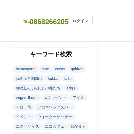
0868266205
ログイン
TEL
キーワード検索
biimasports
bmx
enipic
gakken
ja晴れの国岡山
kukka
latte
npo法人しあわせの種たち
sdgｓ
vegedeli.cafe
wプレゼント
アイス
アロー号
アロマワックスバー
イベント
ウォーターサバゲー
エクササイズ
エコカフェ
おがまる