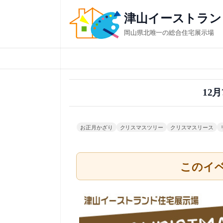
内
津山イーストラン
容
岡山県北唯一の総合住宅展示場
を
ス
キ
ッ
12
プ
お正月かざり
クリスマスツリー
クリスマスリース
このイ