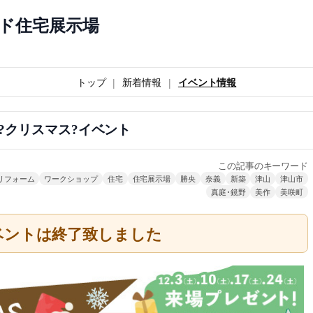
ド住宅展示場
トップ
新着情報
イベント情報
月?クリスマス?イベント
この記事のキーワード
リフォーム
ワークショップ
住宅
住宅展示場
勝央
奈義
新築
津山
津山市
真庭･鏡野
美作
美咲町
ベントは終了致しました