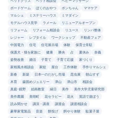
ペットグッズ
ペット相談会
ベビーマッサージ
ボードゲーム
ぼくのおやつ
ポンちゃん
ママケア
マルシェ
ミステリーハウス
ミマダイン
モデルハウス見学
ラメール
リニューアルオープン
リフォーム
リフォーム相談会
リユース
リンパ整体
レジャー
レプタイル
ワークショップ
不動産フェア
中国電力
住宅
住宅展示場
体験
保育士常駐
保護犬・猫を家族に
健康
勝央
占
夏休み
奈義
姿勢改善
婚活
子育て
子育て応援
家づくり
家相風水相談会
家紋
屋台
工作体験
手作りマルシェ
新春
新築
日本一のだがし売場
昆虫展
朝山すず
木育
歯固めジュエリー
津山
津山市
相談会
真庭･鏡野
絵画教室
縁日
美作
美作大学児童研究部
美作農園
美咲町
花セラピー
花火
英語で遊ぼう
読み聞かせ
講演・講座
譲渡会
譲渡相談会
豪華家電製品
音楽
餅投げ
餌やり体験
駄菓子屋