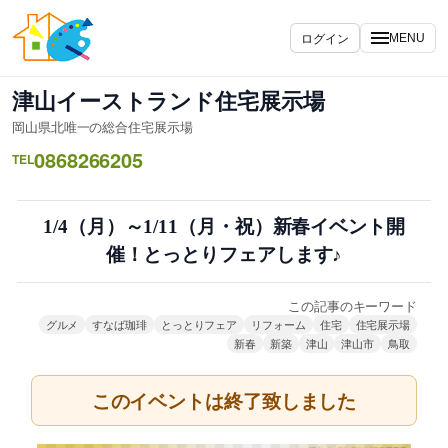
内
容
ログイン
MENU
を
ス
津山イーストランド住宅展示場
キ
岡山県北唯一の総合住宅展示場
ッ
0868266205
プ
TEL
1/4（月）～1/11（月・祝）新春イベント開
催！とっとりフェアします♪
この記事のキーワード
グルメ
すなば珈琲
とっとりフェア
リフォーム
住宅
住宅展示場
新春
新築
津山
津山市
鳥取
このイベントは終了致しました