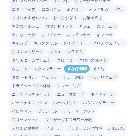
アロマワックスバー
イベント
ウォーターサバゲー
エクササイズ
エコカフェ
おがまる
オラクルカード占い
オリジナルせんべい
お正月かざり
お菓子投げ
お野菜マルシェ
カウンセリング
カフェ
カブトムシ
カルヴァータ
キッズカー
キッチンカー
ギャッベ
キャンプ
キンググリル
クイズラリー
クリスマスツリー
クリスマスリース
グルメ
クワガタ
クワガタ・カブトムシ
こけだま
こびとのおやつ
さしこう
スタンプラリー
すなば珈琲
その他
タロット占い
だんじり
テレビ津山
とっとりフェア
ドライヘッドスパ体験
トレーニング
ニッチリッチキャッチ
ニューブロック
ネクタイピン
パーソナルレッスン
ハーバリウム
ハウジングラリー
ハロウィン
プラレール
フリーマーケット
フリーマケット
プリザーブドフラワー小物
ふれあい動物園
ブローチ
プログラミング教室
ふわふわ