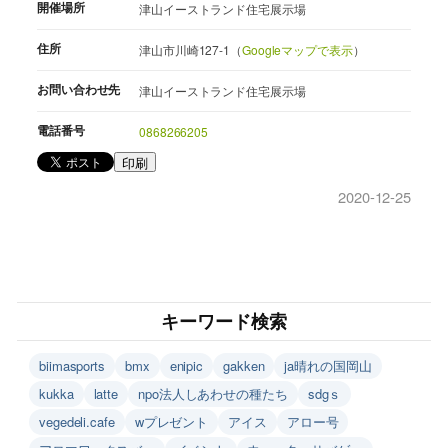
開催場所
津山イーストランド住宅展示場
住所
津山市川崎127-1（
Googleマップで表示
）
お問い合わせ先
津山イーストランド住宅展示場
電話番号
0868266205
印刷
2020-12-25
キーワード検索
biimasports
bmx
enipic
gakken
ja晴れの国岡山
kukka
latte
npo法人しあわせの種たち
sdgｓ
vegedeli.cafe
wプレゼント
アイス
アロー号