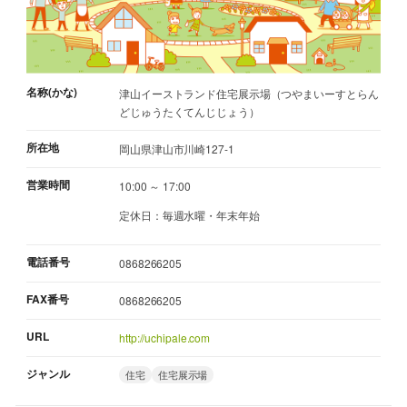
名称(かな)
津山イーストランド住宅展示場（つやまいーすとらん
どじゅうたくてんじじょう）
所在地
岡山県津山市川崎127-1
営業時間
10:00 ～ 17:00
定休日：毎週水曜・年末年始
電話番号
0868266205
FAX番号
0868266205
URL
http://uchipale.com
ジャンル
住宅
住宅展示場