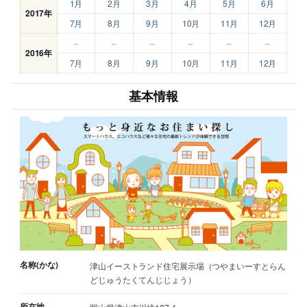
1月
2月
3月
4月
5月
6月
2017年
7月
8月
9月
10月
11月
12月
–
–
–
–
–
–
2016年
7月
8月
9月
10月
11月
12月
基本情報
名称(かな)
津山イーストランド住宅展示場（つやまいーすとらん
どじゅうたくてんじじょう）
所在地