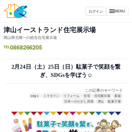
内
容
ログイン
MENU
を
ス
津山イーストランド住宅展示場
キ
岡山県北唯一の総合住宅展示場
ッ
0868266205
プ
TEL
2月24日（土）25日（日）駄菓子で笑顔を繋
ぎ、SDGsを学ぼう☺
この記事のキーワード
sdgｓ
ミマダイン
リフォーム
住宅
住宅展示場
新築
日本一のだがし売場
津山
駄菓子屋