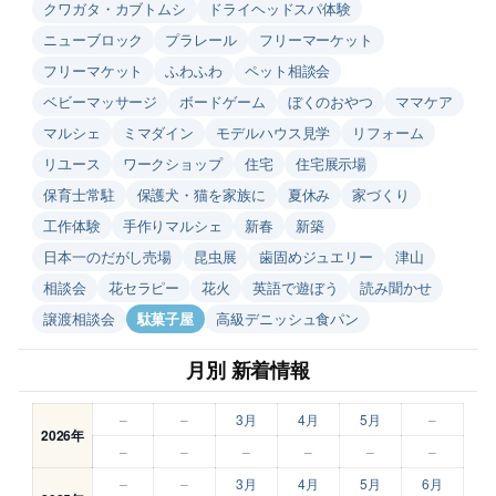
クワガタ・カブトムシ
ドライヘッドスパ体験
ニューブロック
プラレール
フリーマーケット
フリーマケット
ふわふわ
ペット相談会
ベビーマッサージ
ボードゲーム
ぼくのおやつ
ママケア
マルシェ
ミマダイン
モデルハウス見学
リフォーム
リユース
ワークショップ
住宅
住宅展示場
保育士常駐
保護犬・猫を家族に
夏休み
家づくり
工作体験
手作りマルシェ
新春
新築
日本一のだがし売場
昆虫展
歯固めジュエリー
津山
相談会
花セラピー
花火
英語で遊ぼう
読み聞かせ
譲渡相談会
駄菓子屋
高級デニッシュ食パン
月別 新着情報
–
–
3月
4月
5月
–
2026年
–
–
–
–
–
–
–
–
3月
4月
5月
6月