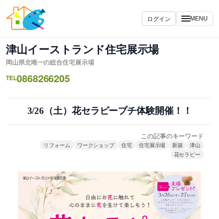
内
容
ログイン
MENU
を
ス
津山イーストランド住宅展示場
キ
岡山県北唯一の総合住宅展示場
ッ
0868266205
プ
TEL
3/26（土）花セラピープチ体験開催！！
この記事のキーワード
リフォーム
ワークショップ
住宅
住宅展示場
新築
津山
花セラピー