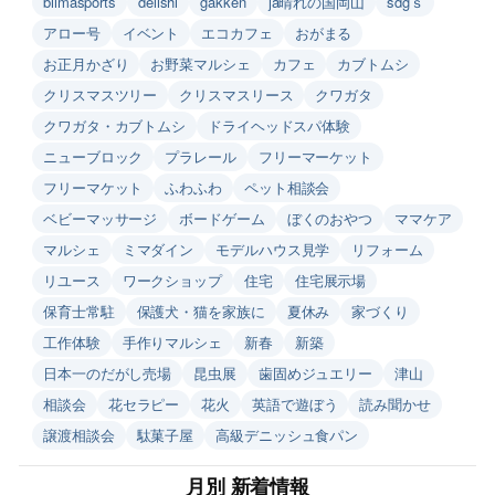
biimasports
delishi
gakken
ja晴れの国岡山
sdgｓ
アロー号
イベント
エコカフェ
おがまる
お正月かざり
お野菜マルシェ
カフェ
カブトムシ
クリスマスツリー
クリスマスリース
クワガタ
クワガタ・カブトムシ
ドライヘッドスパ体験
ニューブロック
プラレール
フリーマーケット
フリーマケット
ふわふわ
ペット相談会
ベビーマッサージ
ボードゲーム
ぼくのおやつ
ママケア
マルシェ
ミマダイン
モデルハウス見学
リフォーム
リユース
ワークショップ
住宅
住宅展示場
保育士常駐
保護犬・猫を家族に
夏休み
家づくり
工作体験
手作りマルシェ
新春
新築
日本一のだがし売場
昆虫展
歯固めジュエリー
津山
相談会
花セラピー
花火
英語で遊ぼう
読み聞かせ
譲渡相談会
駄菓子屋
高級デニッシュ食パン
月別 新着情報