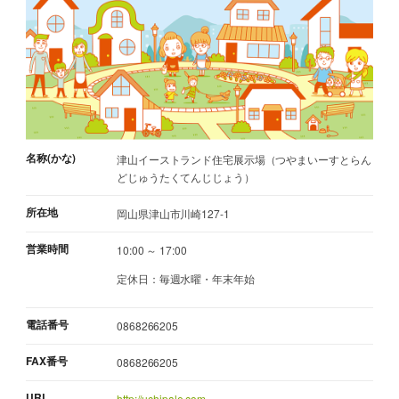
名称(かな)
津山イーストランド住宅展示場（つやまいーすとらん
どじゅうたくてんじじょう）
所在地
岡山県津山市川崎127-1
営業時間
10:00 ～ 17:00
定休日：毎週水曜・年末年始
電話番号
0868266205
FAX番号
0868266205
URL
http://uchipale.com