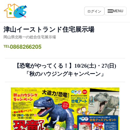
内
容
ログイン
MENU
を
ス
津山イーストランド住宅展示場
キ
岡山県北唯一の総合住宅展示場
ッ
0868266205
プ
TEL
【恐竜がやってくる！】10/26(土)・27(日)
「秋のハウジングキャンペーン」