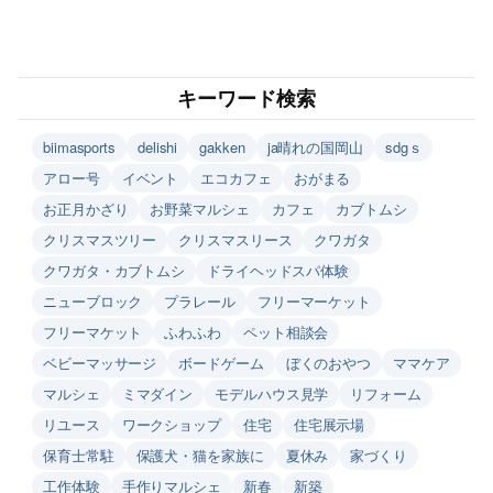
キーワード検索
biimasports
delishi
gakken
ja晴れの国岡山
sdgｓ
アロー号
イベント
エコカフェ
おがまる
お正月かざり
お野菜マルシェ
カフェ
カブトムシ
クリスマスツリー
クリスマスリース
クワガタ
クワガタ・カブトムシ
ドライヘッドスパ体験
ニューブロック
プラレール
フリーマーケット
フリーマケット
ふわふわ
ペット相談会
ベビーマッサージ
ボードゲーム
ぼくのおやつ
ママケア
マルシェ
ミマダイン
モデルハウス見学
リフォーム
リユース
ワークショップ
住宅
住宅展示場
保育士常駐
保護犬・猫を家族に
夏休み
家づくり
工作体験
手作りマルシェ
新春
新築