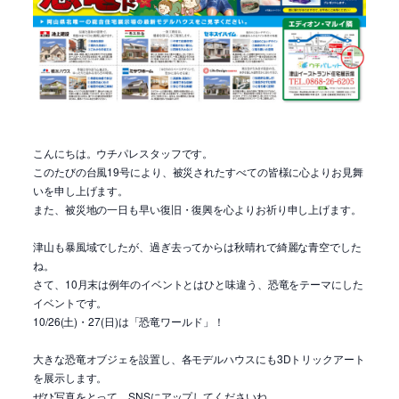
こんにちは。ウチパレスタッフです。
このたびの台風19号により、被災されたすべての皆様に心よりお見舞
いを申し上げます。
また、被災地の一日も早い復旧・復興を心よりお祈り申し上げます。
津山も暴風域でしたが、過ぎ去ってからは秋晴れで綺麗な青空でした
ね。
さて、10月末は例年のイベントとはひと味違う、恐竜をテーマにした
イベントです。
10/26(土)・27(日)は「恐竜ワールド」！
大きな恐竜オブジェを設置し、各モデルハウスにも3Dトリックアート
を展示します。
ぜひ写真をとって、SNSにアップしてくださいね。