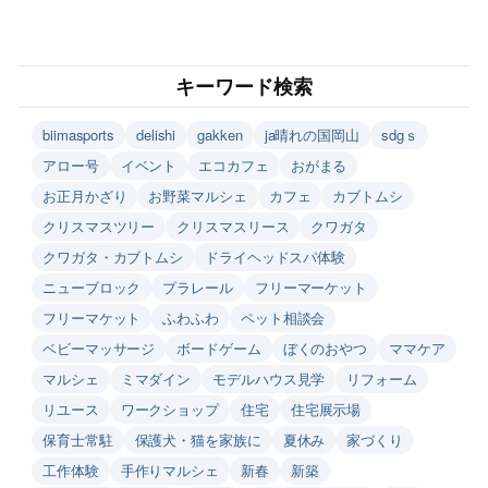
キーワード検索
biimasports
delishi
gakken
ja晴れの国岡山
sdgｓ
アロー号
イベント
エコカフェ
おがまる
お正月かざり
お野菜マルシェ
カフェ
カブトムシ
クリスマスツリー
クリスマスリース
クワガタ
クワガタ・カブトムシ
ドライヘッドスパ体験
ニューブロック
プラレール
フリーマーケット
フリーマケット
ふわふわ
ペット相談会
ベビーマッサージ
ボードゲーム
ぼくのおやつ
ママケア
マルシェ
ミマダイン
モデルハウス見学
リフォーム
リユース
ワークショップ
住宅
住宅展示場
保育士常駐
保護犬・猫を家族に
夏休み
家づくり
工作体験
手作りマルシェ
新春
新築