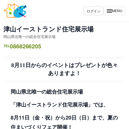
内
容
ログイン
MENU
を
ス
津山イーストランド住宅展示場
キ
岡山県北唯一の総合住宅展示場
ッ
0868266205
プ
TEL
8月11日からのイベントはプレゼントが色々
ありますよ！
岡山県北唯一の総合住宅展示場
「津山イーストランド住宅展示場」では、
8月11日（金・祝）から20日（日）まで、夏の
住まいづくりフェア開催！