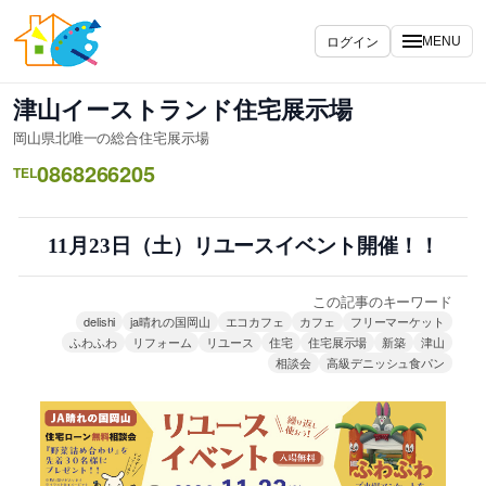
内
容
ログイン
MENU
を
ス
津山イーストランド住宅展示場
キ
岡山県北唯一の総合住宅展示場
ッ
0868266205
プ
TEL
11月23日（土）リユースイベント開催！！
この記事のキーワード
delishi
ja晴れの国岡山
エコカフェ
カフェ
フリーマーケット
ふわふわ
リフォーム
リユース
住宅
住宅展示場
新築
津山
相談会
高級デニッシュ食パン