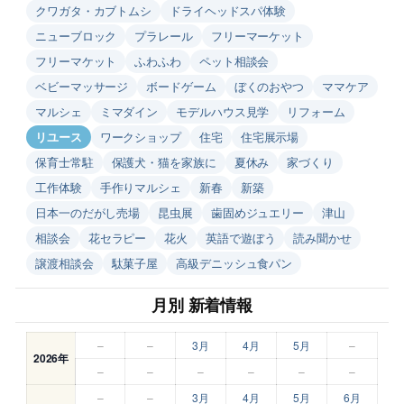
クワガタ・カブトムシ
ドライヘッドスパ体験
ニューブロック
プラレール
フリーマーケット
フリーマケット
ふわふわ
ペット相談会
ベビーマッサージ
ボードゲーム
ぼくのおやつ
ママケア
マルシェ
ミマダイン
モデルハウス見学
リフォーム
リユース
ワークショップ
住宅
住宅展示場
保育士常駐
保護犬・猫を家族に
夏休み
家づくり
工作体験
手作りマルシェ
新春
新築
日本一のだがし売場
昆虫展
歯固めジュエリー
津山
相談会
花セラピー
花火
英語で遊ぼう
読み聞かせ
譲渡相談会
駄菓子屋
高級デニッシュ食パン
月別 新着情報
–
–
3月
4月
5月
–
2026年
–
–
–
–
–
–
–
–
3月
4月
5月
6月