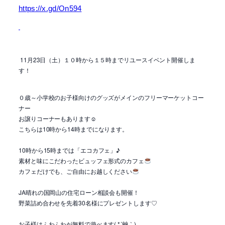
https://x.gd/On594
11月23日（土）１０時から１５時までリユースイベント開催しま
す！
０歳～小学校のお子様向けのグッズがメインのフリーマーケットコー
ナー
お譲りコーナーもあります☺
こちらは10時から14時までになります。
10時から15時までは「エコカフェ」♪
素材と味にこだわったビュッフェ形式のカフェ
カフェだけでも、ご自由にお越しください
JA晴れの国岡山の住宅ローン相談会も開催！
野菜詰め合わせを先着30名様にプレゼントします♡
お子様はふわふわが無料で遊べます( *´艸｀)