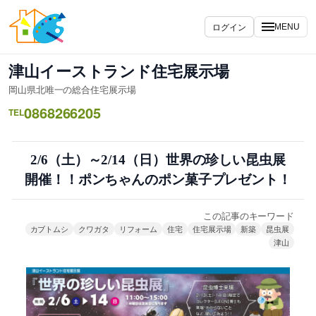
内
容
ログイン
MENU
を
ス
津山イーストランド住宅展示場
キ
岡山県北唯一の総合住宅展示場
ッ
0868266205
プ
TEL
2/6（土）～2/14（日）世界の珍しい昆虫展
開催！！ポンちゃんのポン菓子プレゼント！
この記事のキーワード
カブトムシ
クワガタ
リフォーム
住宅
住宅展示場
新築
昆虫展
津山