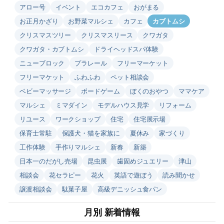
アロー号
イベント
エコカフェ
おがまる
お正月かざり
お野菜マルシェ
カフェ
カブトムシ
クリスマスツリー
クリスマスリース
クワガタ
クワガタ・カブトムシ
ドライヘッドスパ体験
ニューブロック
プラレール
フリーマーケット
フリーマケット
ふわふわ
ペット相談会
ベビーマッサージ
ボードゲーム
ぼくのおやつ
ママケア
マルシェ
ミマダイン
モデルハウス見学
リフォーム
リユース
ワークショップ
住宅
住宅展示場
保育士常駐
保護犬・猫を家族に
夏休み
家づくり
工作体験
手作りマルシェ
新春
新築
日本一のだがし売場
昆虫展
歯固めジュエリー
津山
相談会
花セラピー
花火
英語で遊ぼう
読み聞かせ
譲渡相談会
駄菓子屋
高級デニッシュ食パン
月別 新着情報