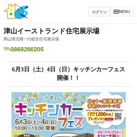
内
容
ログイン
MENU
を
ス
津山イーストランド住宅展示場
キ
岡山県北唯一の総合住宅展示場
ッ
0868266205
プ
TEL
6月3日（土）4日（日）キッチンカーフェス
開催！！