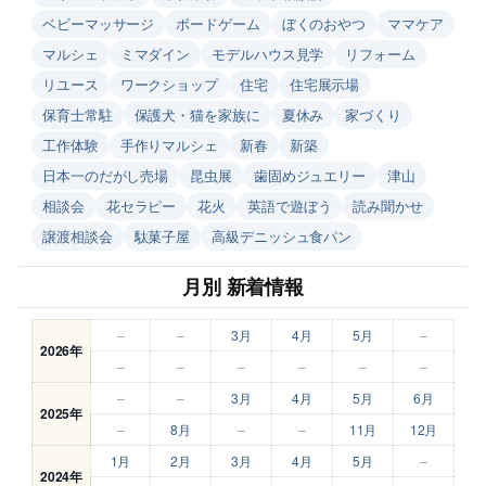
ベビーマッサージ
ボードゲーム
ぼくのおやつ
ママケア
マルシェ
ミマダイン
モデルハウス見学
リフォーム
リユース
ワークショップ
住宅
住宅展示場
保育士常駐
保護犬・猫を家族に
夏休み
家づくり
工作体験
手作りマルシェ
新春
新築
日本一のだがし売場
昆虫展
歯固めジュエリー
津山
相談会
花セラピー
花火
英語で遊ぼう
読み聞かせ
譲渡相談会
駄菓子屋
高級デニッシュ食パン
月別 新着情報
–
–
3月
4月
5月
–
2026年
–
–
–
–
–
–
–
–
3月
4月
5月
6月
2025年
–
8月
–
–
11月
12月
1月
2月
3月
4月
5月
–
2024年