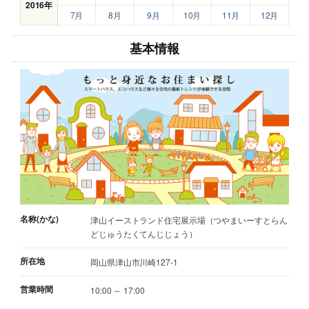
2016年
7月
8月
9月
10月
11月
12月
基本情報
名称(かな)
津山イーストランド住宅展示場（つやまいーすとらん
どじゅうたくてんじじょう）
所在地
岡山県津山市川崎127-1
営業時間
10:00 ～ 17:00