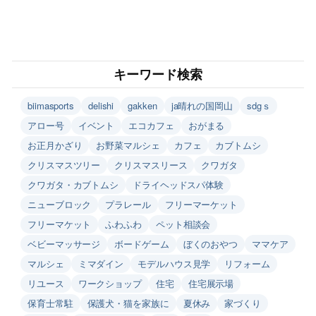
キーワード検索
biimasports
delishi
gakken
ja晴れの国岡山
sdgｓ
アロー号
イベント
エコカフェ
おがまる
お正月かざり
お野菜マルシェ
カフェ
カブトムシ
クリスマスツリー
クリスマスリース
クワガタ
クワガタ・カブトムシ
ドライヘッドスパ体験
ニューブロック
プラレール
フリーマーケット
フリーマケット
ふわふわ
ペット相談会
ベビーマッサージ
ボードゲーム
ぼくのおやつ
ママケア
マルシェ
ミマダイン
モデルハウス見学
リフォーム
リユース
ワークショップ
住宅
住宅展示場
保育士常駐
保護犬・猫を家族に
夏休み
家づくり