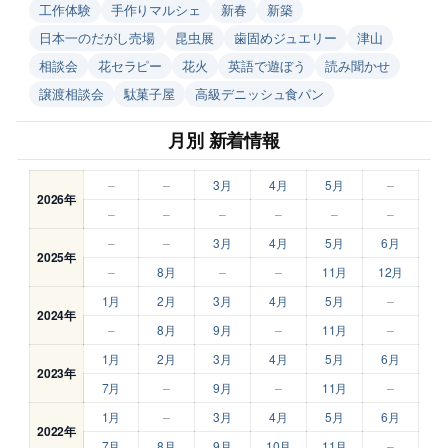
工作体験
手作りマルシェ
新春
新築
日本一のだがし売場
昆虫展
歯固めジュエリー
津山
相談会
花セラピー
花火
英語で遊ぼう
読み聞かせ
譲渡相談会
駄菓子屋
高級デニッシュ食パン
月別 新着情報
–
–
3月
4月
5月
–
2026年
–
–
–
–
–
–
–
–
3月
4月
5月
6月
2025年
–
8月
–
–
11月
12月
1月
2月
3月
4月
5月
–
2024年
–
8月
9月
–
11月
–
1月
2月
3月
4月
5月
6月
2023年
7月
–
9月
–
11月
–
1月
–
3月
4月
5月
6月
2022年
7月
8月
9月
10月
11月
–