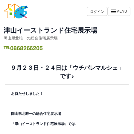
内
容
ログイン
MENU
を
ス
津山イーストランド住宅展示場
キ
岡山県北唯一の総合住宅展示場
ッ
0868266205
プ
TEL
９月２３日・２４日は「ウチパレマルシェ」
です♪
お待たせしました！
岡山県北唯一の総合住宅展示場
「津山イーストランド住宅展示場」では、