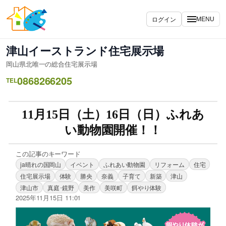
ログイン
MENU
津山イーストランド住宅展示場
岡山県北唯一の総合住宅展示場
0868266205
TEL
11月15日（土）16日（日）ふれあ
い動物園開催！！
この記事のキーワード
ja晴れの国岡山
イベント
ふれあい動物園
リフォーム
住宅
住宅展示場
体験
勝央
奈義
子育て
新築
津山
津山市
真庭･鏡野
美作
美咲町
餌やり体験
2025年11月15日 11:01