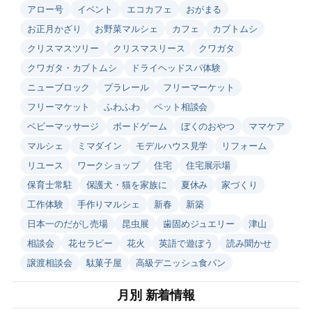
アロー号
イベント
エコカフェ
おがまる
お正月かざり
お野菜マルシェ
カフェ
カブトムシ
クリスマスツリー
クリスマスリース
クワガタ
クワガタ・カブトムシ
ドライヘッドスパ体験
ニューブロック
プラレール
フリーマーケット
フリーマケット
ふわふわ
ペット相談会
ベビーマッサージ
ボードゲーム
ぼくのおやつ
ママケア
マルシェ
ミマダイン
モデルハウス見学
リフォーム
リユース
ワークショップ
住宅
住宅展示場
保育士常駐
保護犬・猫を家族に
夏休み
家づくり
工作体験
手作りマルシェ
新春
新築
日本一のだがし売場
昆虫展
歯固めジュエリー
津山
相談会
花セラピー
花火
英語で遊ぼう
読み聞かせ
譲渡相談会
駄菓子屋
高級デニッシュ食パン
月別 新着情報