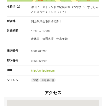
名称(かな)
津山イーストランド住宅展示場（つやまいーすとらん
どじゅうたくてんじじょう）
所在地
岡山県津山市川崎127-1
営業時間
10:00 ～ 17:00
定休日：毎週水曜・年末年始
電話番号
0868266205
FAX番号
0868266205
URL
http://uchipale.com
ジャンル
住宅
住宅展示場
アクセス