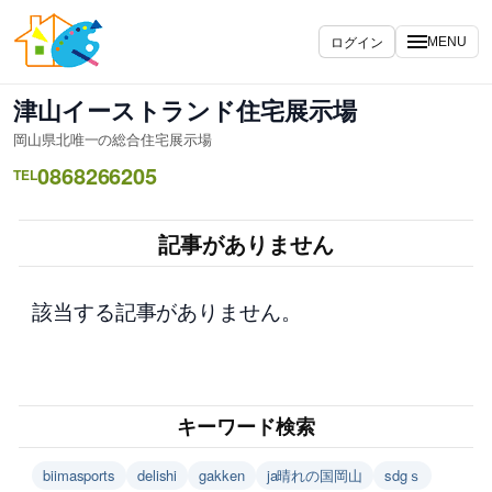
内
容
ログイン
MENU
を
ス
津山イーストランド住宅展示場
キ
岡山県北唯一の総合住宅展示場
ッ
0868266205
プ
TEL
記事がありません
該当する記事がありません。
キーワード検索
biimasports
delishi
gakken
ja晴れの国岡山
sdgｓ