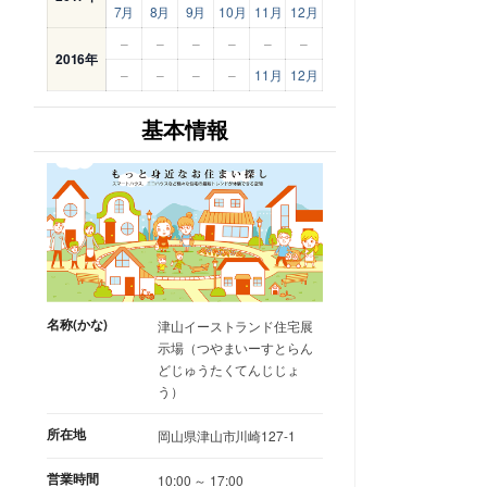
7月
8月
9月
10月
11月
12月
–
–
–
–
–
–
2016年
–
–
–
–
11月
12月
基本情報
名称(かな)
津山イーストランド住宅展
示場（つやまいーすとらん
どじゅうたくてんじじょ
う）
所在地
岡山県津山市川崎127-1
営業時間
10:00 ～ 17:00