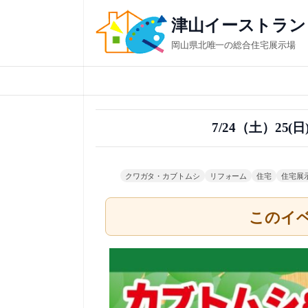
内
津山イーストラン
容
岡山県北唯一の総合住宅展示場
を
ス
キ
ッ
7/24（土）2
プ
クワガタ・カブトムシ
リフォーム
住宅
住宅展
このイ