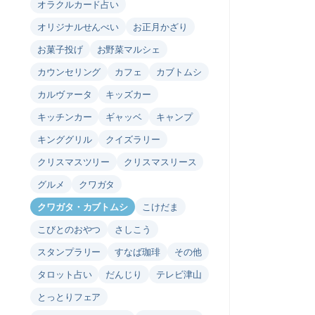
オラクルカード占い
オリジナルせんべい
お正月かざり
お菓子投げ
お野菜マルシェ
カウンセリング
カフェ
カブトムシ
カルヴァータ
キッズカー
キッチンカー
ギャッベ
キャンプ
キンググリル
クイズラリー
クリスマスツリー
クリスマスリース
グルメ
クワガタ
クワガタ・カブトムシ
こけだま
こびとのおやつ
さしこう
スタンプラリー
すなば珈琲
その他
タロット占い
だんじり
テレビ津山
とっとりフェア