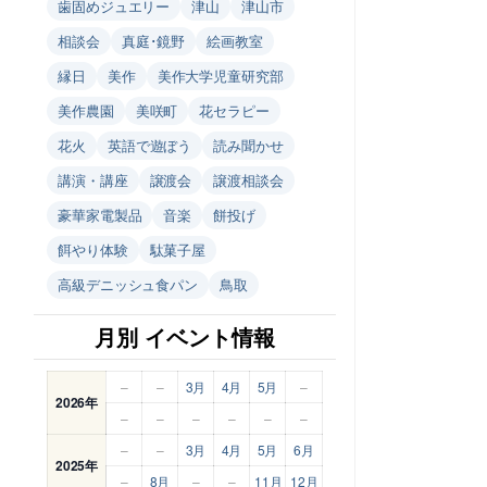
歯固めジュエリー
津山
津山市
相談会
真庭･鏡野
絵画教室
縁日
美作
美作大学児童研究部
美作農園
美咲町
花セラピー
花火
英語で遊ぼう
読み聞かせ
講演・講座
譲渡会
譲渡相談会
豪華家電製品
音楽
餅投げ
餌やり体験
駄菓子屋
高級デニッシュ食パン
鳥取
月別 イベント情報
–
–
3月
4月
5月
–
2026年
–
–
–
–
–
–
–
–
3月
4月
5月
6月
2025年
–
8月
–
–
11月
12月