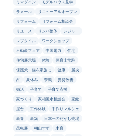
ミマダイン
モデルハウス見学
ラメール
リニューアルオープン
リフォーム
リフォーム相談会
リユース
リンパ整体
レジャー
レプタイル
ワークショップ
不動産フェア
中国電力
住宅
住宅展示場
体験
保育士常駐
保護犬・猫を家族に
健康
勝央
占
夏休み
奈義
姿勢改善
婚活
子育て
子育て応援
家づくり
家相風水相談会
家紋
屋台
工作体験
手作りマルシェ
新春
新築
日本一のだがし売場
昆虫展
朝山すず
木育