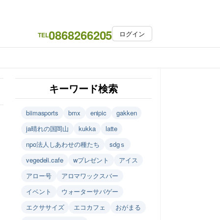
0868266205
ログイン
TEL
キーワード検索
biimasports
bmx
enipic
gakken
ja晴れの国岡山
kukka
latte
npo法人しあわせの種たち
sdgｓ
vegedeli.cafe
wプレゼント
アイス
アロー号
アロマワックスバー
イベント
ウォーターサバゲー
エクササイズ
エコカフェ
おがまる