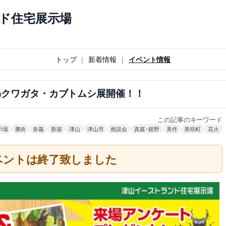
ド住宅展示場
トップ
新着情報
イベント情報
5(日)クワガタ・カブトムシ展開催！！
この記事のキーワード
示場
勝央
奈義
新築
津山
津山市
相談会
真庭･鏡野
美作
美咲町
花火
ベントは終了致しました