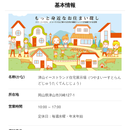
基本情報
名称(かな)
津山イーストランド住宅展示場（つやまいーすとらん
どじゅうたくてんじじょう）
所在地
岡山県津山市川崎127-1
営業時間
10:00 ～ 17:00
定休日：毎週水曜・年末年始