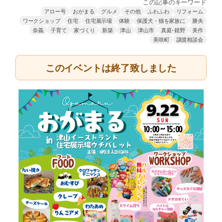
この記事のキーワード
アロー号
おがまる
グルメ
その他
ふわふわ
リフォーム
ワークショップ
住宅
住宅展示場
体験
保護犬・猫を家族に
勝央
奈義
子育て
家づくり
新築
津山
津山市
真庭･鏡野
美作
美咲町
譲渡相談会
このイベントは終了致しました