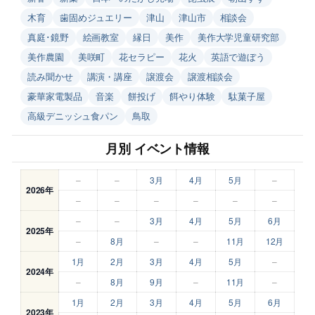
木育
歯固めジュエリー
津山
津山市
相談会
真庭･鏡野
絵画教室
縁日
美作
美作大学児童研究部
美作農園
美咲町
花セラピー
花火
英語で遊ぼう
読み聞かせ
講演・講座
譲渡会
譲渡相談会
豪華家電製品
音楽
餅投げ
餌やり体験
駄菓子屋
高級デニッシュ食パン
鳥取
月別 イベント情報
–
–
3月
4月
5月
–
2026年
–
–
–
–
–
–
–
–
3月
4月
5月
6月
2025年
–
8月
–
–
11月
12月
1月
2月
3月
4月
5月
–
2024年
–
8月
9月
–
11月
–
1月
2月
3月
4月
5月
6月
2023年