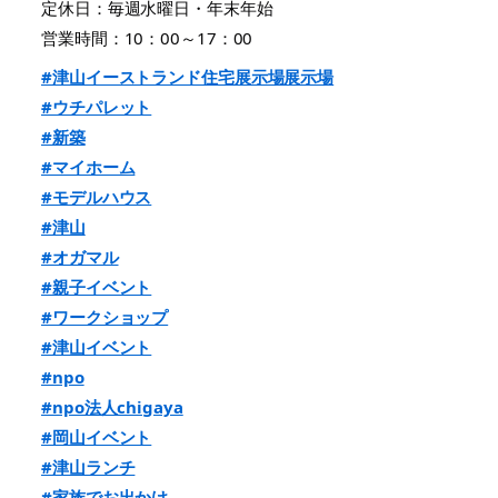
定休日：毎週水曜日・年末年始
営業時間：10：00～17：00
#津山イーストランド住宅展示場展示場
#ウチパレット
#新築
#マイホーム
#モデルハウス
#津山
#オガマル
#親子イベント
#ワークショップ
#津山イベント
#npo
#npo法人chigaya
#岡山イベント
#津山ランチ
#家族でお出かけ