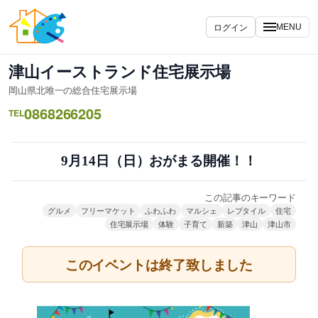
内
容
ログイン
MENU
を
ス
津山イーストランド住宅展示場
キ
岡山県北唯一の総合住宅展示場
ッ
0868266205
プ
TEL
9月14日（日）おがまる開催！！
この記事のキーワード
グルメ
フリーマケット
ふわふわ
マルシェ
レプタイル
住宅
住宅展示場
体験
子育て
新築
津山
津山市
このイベントは終了致しました