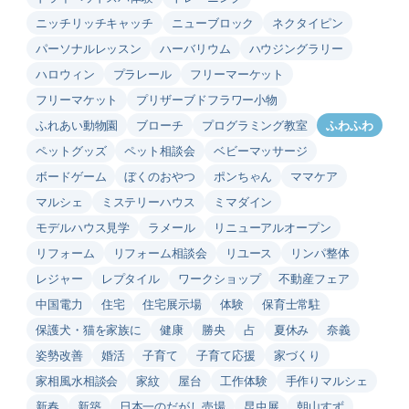
ニッチリッチキャッチ
ニューブロック
ネクタイピン
パーソナルレッスン
ハーバリウム
ハウジングラリー
ハロウィン
プラレール
フリーマーケット
フリーマケット
プリザーブドフラワー小物
ふれあい動物園
ブローチ
プログラミング教室
ふわふわ
ペットグッズ
ペット相談会
ベビーマッサージ
ボードゲーム
ぼくのおやつ
ポンちゃん
ママケア
マルシェ
ミステリーハウス
ミマダイン
モデルハウス見学
ラメール
リニューアルオープン
リフォーム
リフォーム相談会
リユース
リンパ整体
レジャー
レプタイル
ワークショップ
不動産フェア
中国電力
住宅
住宅展示場
体験
保育士常駐
保護犬・猫を家族に
健康
勝央
占
夏休み
奈義
姿勢改善
婚活
子育て
子育て応援
家づくり
家相風水相談会
家紋
屋台
工作体験
手作りマルシェ
新春
新築
日本一のだがし売場
昆虫展
朝山すず