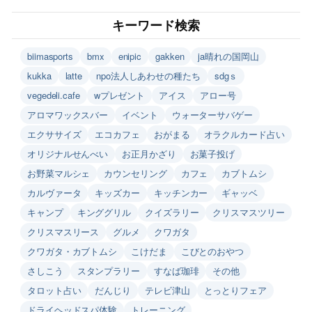
キーワード検索
biimasports
bmx
enipic
gakken
ja晴れの国岡山
kukka
latte
npo法人しあわせの種たち
sdgｓ
vegedeli.cafe
wプレゼント
アイス
アロー号
アロマワックスバー
イベント
ウォーターサバゲー
エクササイズ
エコカフェ
おがまる
オラクルカード占い
オリジナルせんべい
お正月かざり
お菓子投げ
お野菜マルシェ
カウンセリング
カフェ
カブトムシ
カルヴァータ
キッズカー
キッチンカー
ギャッベ
キャンプ
キンググリル
クイズラリー
クリスマスツリー
クリスマスリース
グルメ
クワガタ
クワガタ・カブトムシ
こけだま
こびとのおやつ
さしこう
スタンプラリー
すなば珈琲
その他
タロット占い
だんじり
テレビ津山
とっとりフェア
ドライヘッドスパ体験
トレーニング