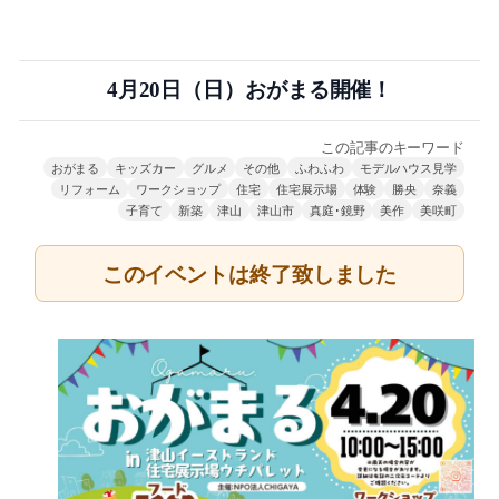
4月20日（日）おがまる開催！
この記事のキーワード
おがまる
キッズカー
グルメ
その他
ふわふわ
モデルハウス見学
リフォーム
ワークショップ
住宅
住宅展示場
体験
勝央
奈義
子育て
新築
津山
津山市
真庭･鏡野
美作
美咲町
このイベントは終了致しました