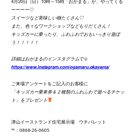
4月20日（日）10時～15時「おがまる」が、やってくる
ーーーー♡
スイーツなど美味しい物たくさん♡
また、色々なワークショップなどもりだくさん！
キッズカーに乗ったり、ふわふわでおもいっきり遊ぼ
う！！！！！
詳細はおがまるのインスタグラムで☺
https://www.instagram.com/ogamaru.okayama/
ご来場アンケートをご記入のお客様に
「キッズカー乗車券＆２種類のふわふわで遊べるチケッ
ト」をプレゼント
津山イーストランド住宅展示場 ウチパレット
℡：0868-26-0605