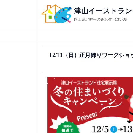
内
津山イーストラン
容
岡山県北唯一の総合住宅展示場
を
ス
キ
ッ
12/13（日）正月飾りワークショ
プ