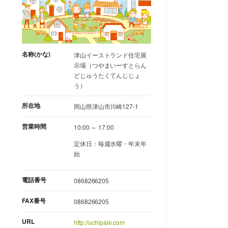
名称(かな)
津山イーストランド住宅展
示場（つやまいーすとらん
どじゅうたくてんじじょ
う）
所在地
岡山県津山市川崎127-1
営業時間
10:00 ～ 17:00
定休日：毎週水曜・年末年
始
電話番号
0868266205
FAX番号
0868266205
URL
http://uchipale.com