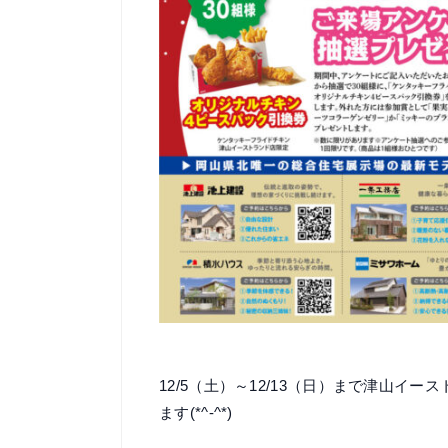
12/5（土）～12/13（日）まで津山
ます(*^-^*)