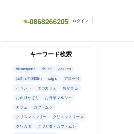
0868266205
ログイン
TEL
キーワード検索
biimasports
delishi
gakken
ja晴れの国岡山
sdgｓ
アロー号
イベント
エコカフェ
おがまる
お正月かざり
お野菜マルシェ
カフェ
カブトムシ
クリスマスツリー
クリスマスリース
クワガタ
クワガタ・カブトムシ