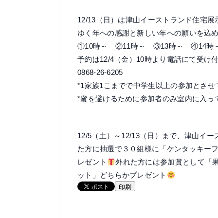
12/13（日）は津山イーストランド住宅
ゆく年への感謝と新しい年への願いを込
①10時～ ②11時～ ③13時～ ④1
予約は12/4（金）10時より電話にて受け
0868-26-6205
*1家族1こまでで中学生以上の参加とさ
*蜜を避けるために参加者のみ室内に入っ
12/5（土）～12/13（日）まで、津
た方に抽選で３０組様に「ケンタッキー
レゼント
外れた方には参加賞として「
ット」どちらかプレゼント
印刷