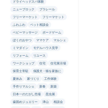
ドライヘッドスパ体験
ニューブロック
プラレール
フリーマーケット
フリーマケット
ふわふわ
ペット相談会
ベビーマッサージ
ボードゲーム
ぼくのおやつ
ママケア
マルシェ
ミマダイン
モデルハウス見学
リフォーム
リユース
ワークショップ
住宅
住宅展示場
保育士常駐
保護犬・猫を家族に
夏休み
家づくり
工作体験
手作りマルシェ
新春
新築
日本一のだがし売場
昆虫展
歯固めジュエリー
津山
相談会