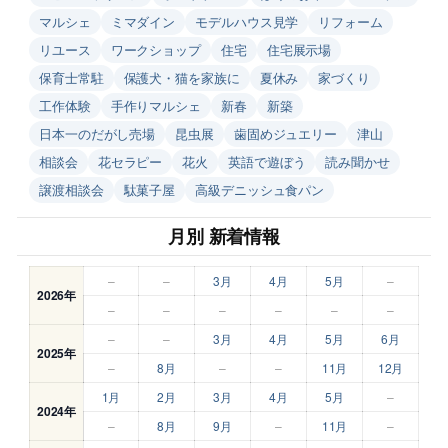
マルシェ
ミマダイン
モデルハウス見学
リフォーム
リユース
ワークショップ
住宅
住宅展示場
保育士常駐
保護犬・猫を家族に
夏休み
家づくり
工作体験
手作りマルシェ
新春
新築
日本一のだがし売場
昆虫展
歯固めジュエリー
津山
相談会
花セラピー
花火
英語で遊ぼう
読み聞かせ
譲渡相談会
駄菓子屋
高級デニッシュ食パン
月別 新着情報
–
–
3月
4月
5月
–
2026年
–
–
–
–
–
–
–
–
3月
4月
5月
6月
2025年
–
8月
–
–
11月
12月
1月
2月
3月
4月
5月
–
2024年
–
8月
9月
–
11月
–