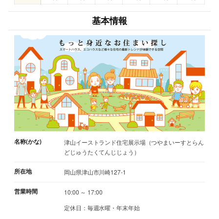
基本情報
名称(かな)
津山イーストランド住宅展示場（つやまいーすとらん
どじゅうたくてんじじょう）
所在地
岡山県津山市川崎127-1
営業時間
10:00 ～ 17:00
定休日：毎週水曜・年末年始