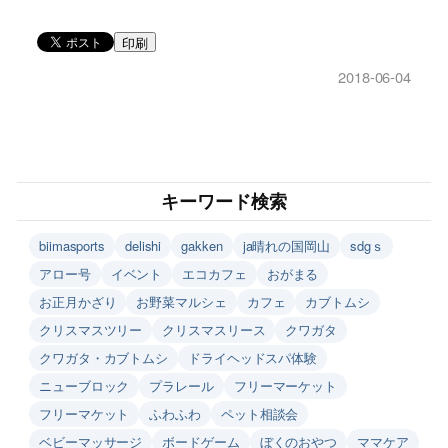
印刷
2018-06-04
キーワード検索
biimasports
delishi
gakken
ja晴れの国岡山
sdgｓ
アロー号
イベント
エコカフェ
おがまる
お正月かざり
お野菜マルシェ
カフェ
カブトムシ
クリスマスツリー
クリスマスリース
クワガタ
クワガタ・カブトムシ
ドライヘッドスパ体験
ニューブロック
プラレール
フリーマーケット
フリーマケット
ふわふわ
ペット相談会
ベビーマッサージ
ボードゲーム
ぼくのおやつ
ママケア