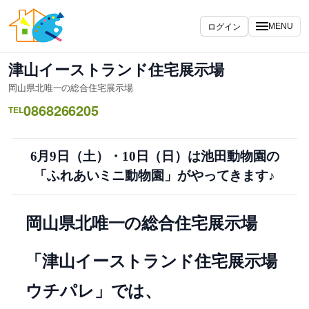
内
容
ログイン
MENU
を
ス
津山イーストランド住宅展示場
キ
岡山県北唯一の総合住宅展示場
ッ
0868266205
プ
TEL
6月9日（土）・10日（日）は池田動物園の
「ふれあいミニ動物園」がやってきます♪
岡山県北唯一の総合住宅展示場
「津山イーストランド住宅展示場
ウチパレ」では、