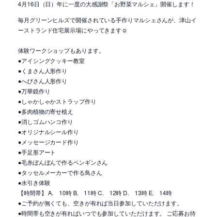
4月16日（日）年に一度の大感謝祭「お野菜マルシェ」開催します！
毎月グリーンヒルズで開催されている手作りマルシェさんが、津山イ
ーストランド住宅展示場にやってきます☺
体験ワークショップもあります。
●アイシングクッキー教室
●くまさん人形作り
●へびさん人形作り
●万華鏡作り
●しゃかしゃかストラップ作り
●多肉植物の寄せ植え
●消しゴムハンコ作り
●オリジナルシール作り
●メッセージカード作り
●手足形アート
●毛糸ぼんぼんで作るペンギンさん
●タッセルメーカーで作る鳥さん
●水引き体験
【時間帯】 A. 10時 B. 11時 C. 12時 D. 13時 E. 14時
●ご予約が無くても、空きが有れば当日参加していただけます。
●時間帯も空きが有ればいつでも参加していただけます。 ご応募お待