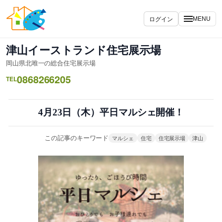
内
容
ログイン
MENU
を
ス
津山イーストランド住宅展示場
キ
岡山県北唯一の総合住宅展示場
ッ
0868266205
プ
TEL
4月23日（木）平日マルシェ開催！
この記事のキーワード
マルシェ
住宅
住宅展示場
津山