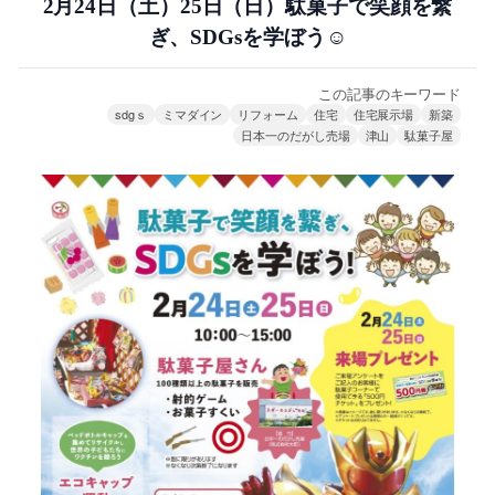
2月24日（土）25日（日）駄菓子で笑顔を繋
ぎ、SDGsを学ぼう☺
この記事のキーワード
sdgｓ
ミマダイン
リフォーム
住宅
住宅展示場
新築
日本一のだがし売場
津山
駄菓子屋