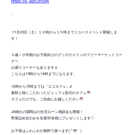
https://x.gd/On594
11月23日（土）１０時から１５時までリユースイベント開催しま
す！
０歳～小学校のお子様向けのグッズがメインのフリーマーケットコー
ナー
お譲りコーナーもあります☺
こちらは10時から14時までになります。
10時から15時までは「エコカフェ」♪
素材と味にこだわったビュッフェ形式のカフェ
カフェだけでも、ご自由にお越しください
JA晴れの国岡山の住宅ローン相談会も開催！
野菜詰め合わせを先着30名様にプレゼントします♡
お子様はふわふわが無料で遊べます( *´艸｀)